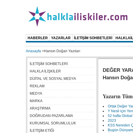
HABERLER
YAZARLAR
İLETİŞİM SOHBETLERİ
HALKLAİL
Anasayfa
>
Hansın Doğan Yazıları
İLETİŞİM SOHBETLERİ
DEĞER YAR
HALKLA İLİŞKİLER
Hansın Doğa
DİJİTAL VE SOSYAL MEDYA
REKLAM
MEDYA
Yazarın Tüm 
MARKA
Ortak Değer Ya
ARAŞTIRMA
Y Nesli için Yen
DOĞRUDAN PAZARLAMA
52 hafta Global 
2023
KURUMSAL SORUMLULUK
KSS Nereden Çı
Bugün Dünyamı
İLETİŞİM ETİĞİ