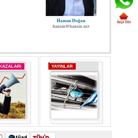
Hansın Doğan
hansin@hansin.net
 KAZALARI
YAYINLAR