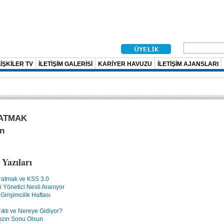
İŞKİLER TV
İLETİŞİM GALERİSİ
KARİYER HAVUZU
İLETİŞİM AJANSLARI
ATMAK
n
Yazıları
ratmak ve KSS 3.0
i Yönetici Nesli Aranıyor
Girişimcilik Haftası
ktı ve Nereye Gidiyor?
zın Sonu Olsun