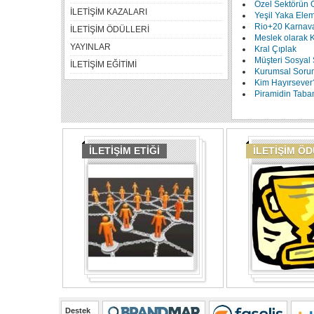
Özel Sektörün Ö
İLETİŞİM KAZALARI
Yeşil Yaka Elem
Rio+20 Karnava
İLETİŞİM ÖDÜLLERİ
Meslek olarak 
YAYINLAR
Kral Çıplak
Müşteri Sosyal
İLETİŞİM EĞİTİMİ
Kurumsal Sorum
Kim Hayırsever
Piramidin Taba
İLETİŞİM ETİĞİ
İLETİŞİM Ö
Destek