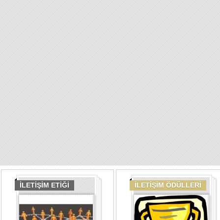
İLETİŞİM ETİĞİ
İLETİŞİM ÖDÜLLERİ