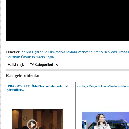
Etiketler:
halkla ilişkiler
iletişim
marka
reklam
Vodafone Arena
Beşiktaş Jimnas
Oğuzhan Özyakup
Necip Uysal
Rastgele Videolar
IPRA GWA 2011 Ödül Töreni'nden çok özel
Nurhayat’ın yeni Dacia’larla imtihan
görüntüler...