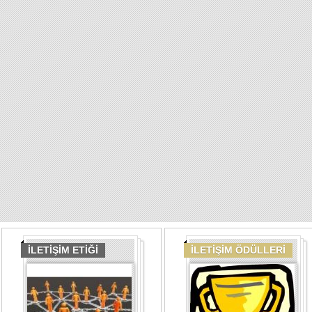
İLETİŞİM ETİĞİ
İLETİŞİM ÖDÜLLERİ