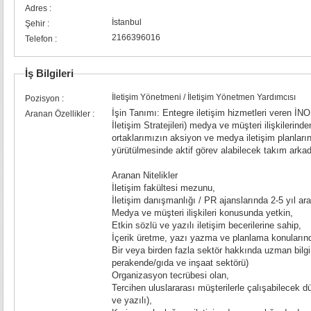
Adres :
İstanbul
Şehir :
2166396016
Telefon :
İş Bilgileri
İletişim Yönetmeni / İletişim Yönetmen Yardımcısı
Pozisyon :
İşin Tanımı: Entegre iletişim hizmetleri veren İ
Aranan Özellikler :
İletişim Stratejileri) medya ve müşteri ilişkilerin
ortaklarımızın aksiyon ve medya iletişim planlar
yürütülmesinde aktif görev alabilecek takım arkad
Aranan Nitelikler
İletişim fakültesi mezunu,
İletişim danışmanlığı / PR ajanslarında 2-5 yıl ar
Medya ve müşteri ilişkileri konusunda yetkin,
Etkin sözlü ve yazılı iletişim becerilerine sahip,
İçerik üretme, yazı yazma ve planlama konuların
Bir veya birden fazla sektör hakkında uzman bilg
perakende/gıda ve inşaat sektörü)
Organizasyon tecrübesi olan,
Tercihen uluslararası müşterilerle çalışabilecek d
ve yazılı),