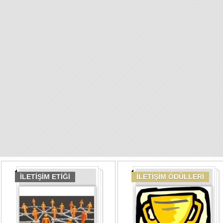
İLETİŞİM ETİĞİ
İLETİŞİM ÖDÜLLERİ