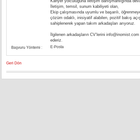
Kariyer yolculuğuna iletişim danışmanlığında de
İletişim, temsil, sunum kabiliyeti olan,
Ekip çalışmasında uyumlu ve başarılı, öğrenmeye
çözüm odaklı, inisiyatif alabilen, pozitif bakış aç
sahiplenerek yapan takım arkadaşları arıyoruz.
İlgilenen arkadaşların CV’lerini info@inomist.com
ederiz.
E-Posta
Başvuru Yöntemi :
Geri Dön