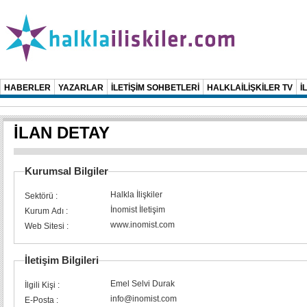
HABERLER
YAZARLAR
İLETİŞİM SOHBETLERİ
HALKLAİLİŞKİLER TV
İ
İLAN DETAY
Kurumsal Bilgiler
Halkla İlişkiler
Sektörü :
İnomist İletişim
Kurum Adı :
www.inomist.com
Web Sitesi :
İletişim Bilgileri
Emel Selvi Durak
İlgili Kişi :
info@inomist.com
E-Posta :