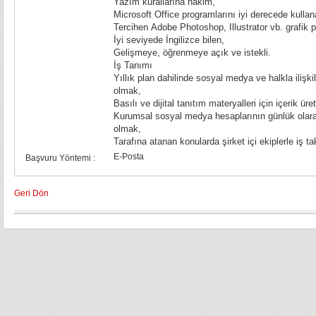
Yazım kurallarına hakim,
Microsoft Office programlarını iyi derecede kullan
Tercihen Adobe Photoshop, Illustrator vb. grafik 
İyi seviyede İngilizce bilen,
Gelişmeye, öğrenmeye açık ve istekli.
İş Tanımı
Yıllık plan dahilinde sosyal medya ve halkla ilişkil
olmak,
Basılı ve dijital tanıtım materyalleri için içerik ü
Kurumsal sosyal medya hesaplarının günlük olar
olmak,
Tarafına atanan konularda şirket içi ekiplerle iş t
E-Posta
Başvuru Yöntemi :
Geri Dön