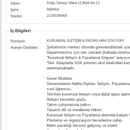
Doğu Sanayi Sitesi 11.Blok No:12
Adres :
İstanbul
Şehir :
2126536468
Telefon :
İş Bilgileri
KURUMSAL İLETİŞİM & PAZARLAMA STAJYERİ
Pozisyon :
Şirketimizin merkez ofisinde görevlendirilmek ü
Aranan Özellikler :
Departmanımız için tam zamanlı (haftada minim
“Kurumsal İletişim & Pazarlama Stajyeri” arayışı
*Not: Adaylarda SGK priminin okul tarafından kar
aranmamaktadır.
Genel Nitelikler
Üniversitelerin Halkla İlişkiler, İletişim, Pazarlam
sınıf öğrencisi,
Tercihen kurumsal iletişim veya dijital ajans alanı
İletişim becerileri güçlü,
Takım çalışmasına yatkın,
Tasarım dili ve trendlerine hâkim,
Kurumsal iletişim ve Pazarlama alanında kariyer 
Planlama ve organizasyon becerilerine sahip,
Metin yazarlığı becerisi gelişmiş ve istekli,