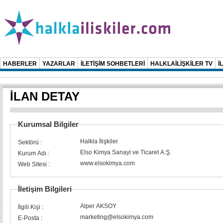
HABERLER
YAZARLAR
İLETİŞİM SOHBETLERİ
HALKLAİLİŞKİLER TV
İ
İLAN DETAY
Kurumsal Bilgiler
Halkla İlişkiler
Sektörü :
Elso Kimya Sanayi ve Ticaret A.Ş.
Kurum Adı :
www.elsokimya.com
Web Sitesi :
İletişim Bilgileri
Alper AKSOY
İlgili Kişi :
marketing@elsokimya.com
E-Posta :