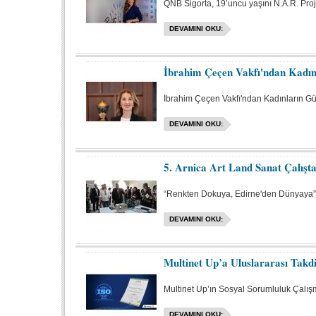
QNB Sigorta, 19’uncu yaşını N.A.R. Proj
DEVAMINI OKU:
İbrahim Çeçen Vakfı'ndan Kadın
İbrahim Çeçen Vakfı'ndan Kadınların G
DEVAMINI OKU:
5. Arnica Art Land Sanat Çalışta
“Renkten Dokuya, Edirne'den Dünyaya”
DEVAMINI OKU:
Multinet Up’a Uluslararası Takd
Multinet Up’ın Sosyal Sorumluluk Çalışm
DEVAMINI OKU: