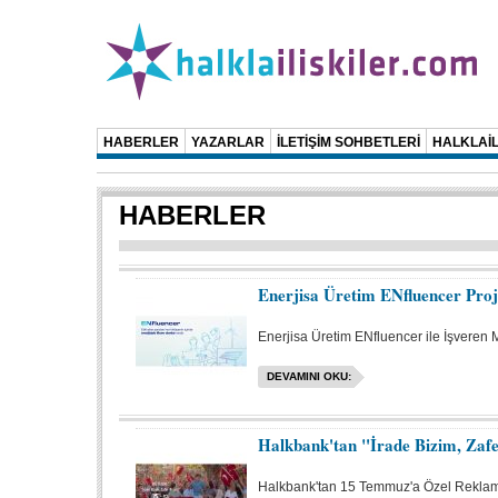
HABERLER
YAZARLAR
İLETİŞİM SOHBETLERİ
HALKLAİL
HABERLER
Enerjisa Üretim ENfluencer Projes
Enerjisa Üretim ENfluencer ile İşveren 
DEVAMINI OKU:
Halkbank'tan "İrade Bizim, Zaf
Halkbank'tan 15 Temmuz'a Özel Reklam 