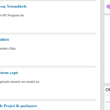
nç Yeteneklerle
ri MT Programı ile
üdürü
antarcı Oldu
tırım yaptı
erçek zamanlı sıvı analizi ya...
e Projesi ile paylaşıyor