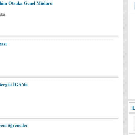
rahim Otsuka Genel Müdürü
uka
zası
ergisi İGA'da
İ
eni öğrenciler