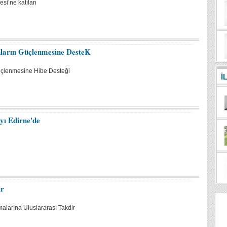
esi’ne katılan
ların Güçlenmesine DesteK
üçlenmesine Hibe Desteği
İ
yı Edirne'de
ir
alarına Uluslararası Takdir