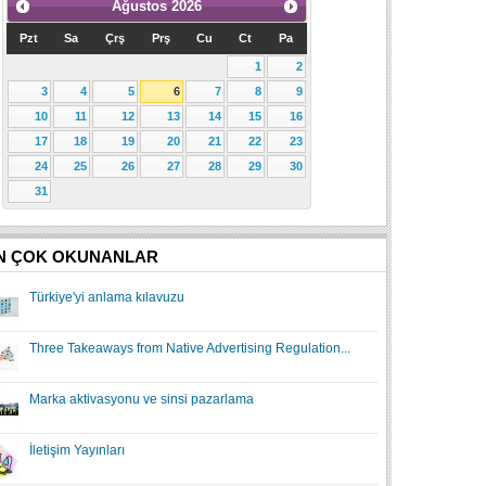
Ağustos
2026
Pzt
Sa
Çrş
Prş
Cu
Ct
Pa
1
2
3
4
5
6
7
8
9
10
11
12
13
14
15
16
17
18
19
20
21
22
23
24
25
26
27
28
29
30
31
N ÇOK OKUNANLAR
Türkiye'yi anlama kılavuzu
Three Takeaways from Native Advertising Regulation...
Marka aktivasyonu ve sinsi pazarlama
İletişim Yayınları