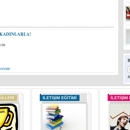
 KADINLARLA!
m’de
B
onraki
K
DÜLLERİ
İLETİŞİM EĞİTİMİ
İLETİŞİM