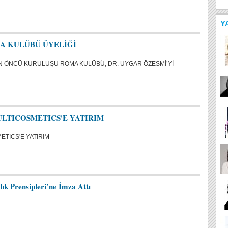
Y
A KULÜBÜ ÜYELİĞİ
N ÖNCÜ KURULUŞU ROMA KULÜBÜ, DR. UYGAR ÖZESMİ’Yİ
ULTICOSMETICS'E YATIRIM
ETICS'E YATIRIM
k Prensipleri’ne İmza Attı