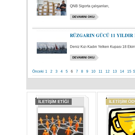
QNB Sigorta çalışanları,
DEVAMINI OKU:
RÜZGARIN GÜCÜ 11 YILDIR
Deniz Kızı Kadın Yelken Kupası 18 Eki
DEVAMINI OKU:
Önceki
1
2
3
4
5
6
7
8
9
10
11
12
13
14
15
S
İLETİŞİM ETİĞİ
İLETİŞİM Ö