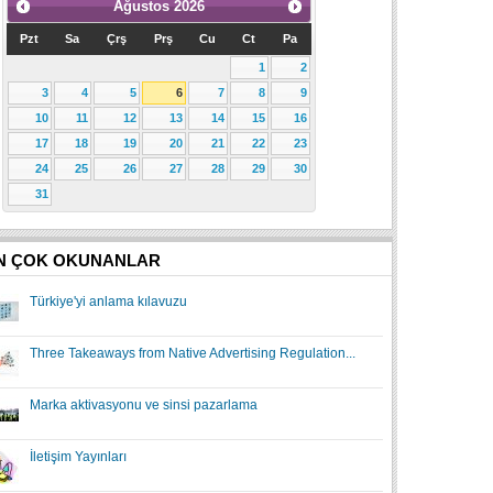
Ağustos
2026
Pzt
Sa
Çrş
Prş
Cu
Ct
Pa
1
2
3
4
5
6
7
8
9
10
11
12
13
14
15
16
17
18
19
20
21
22
23
24
25
26
27
28
29
30
31
N ÇOK OKUNANLAR
Türkiye'yi anlama kılavuzu
Three Takeaways from Native Advertising Regulation...
Marka aktivasyonu ve sinsi pazarlama
İletişim Yayınları