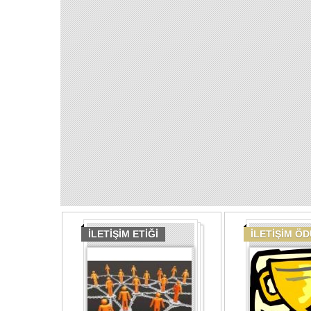
İLETİŞİM ETİĞİ
İLETİŞİM Ö