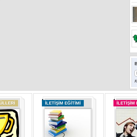
B
K
DÜLLERİ
İLETİŞİM EĞİTİMİ
İLETİŞİM