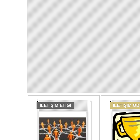
İLETİŞİM ETİĞİ
İLETİŞİM Ö