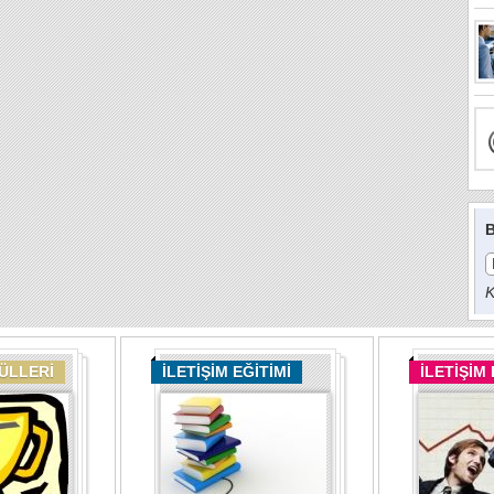
B
K
DÜLLERİ
İLETİŞİM EĞİTİMİ
İLETİŞİM