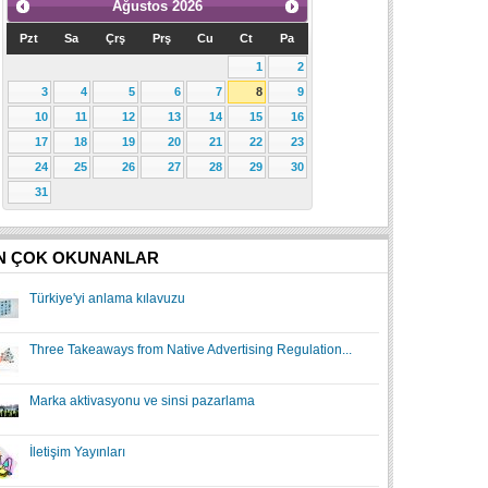
Ağustos
2026
Pzt
Sa
Çrş
Prş
Cu
Ct
Pa
1
2
3
4
5
6
7
8
9
10
11
12
13
14
15
16
17
18
19
20
21
22
23
24
25
26
27
28
29
30
31
N ÇOK OKUNANLAR
Türkiye'yi anlama kılavuzu
Three Takeaways from Native Advertising Regulation...
Marka aktivasyonu ve sinsi pazarlama
İletişim Yayınları