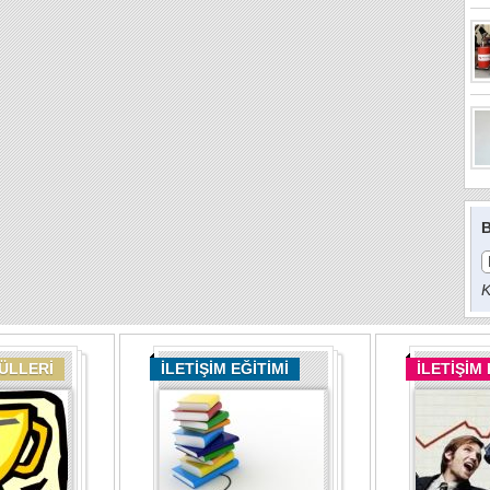
B
K
DÜLLERİ
İLETİŞİM EĞİTİMİ
İLETİŞİM