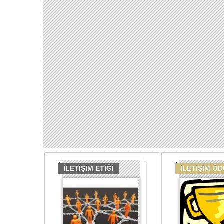
İLETİŞİM ETİĞİ
İLETİŞİM Ö