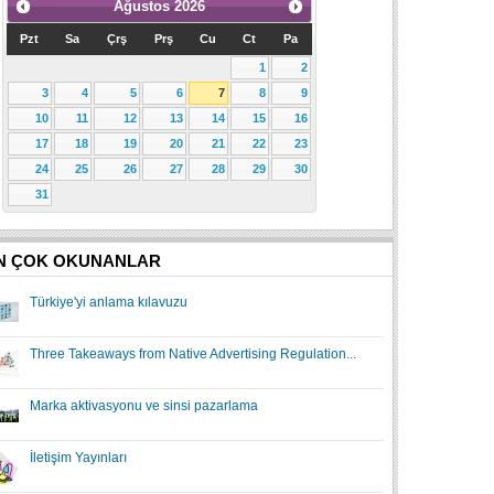
Ağustos
2026
Pzt
Sa
Çrş
Prş
Cu
Ct
Pa
1
2
3
4
5
6
7
8
9
10
11
12
13
14
15
16
17
18
19
20
21
22
23
24
25
26
27
28
29
30
31
N ÇOK OKUNANLAR
Türkiye'yi anlama kılavuzu
Three Takeaways from Native Advertising Regulation...
Marka aktivasyonu ve sinsi pazarlama
İletişim Yayınları