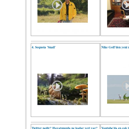
4. Sequoia 'Snail'
Nike Golf'den yeni
Twitter nedir? Hayatımızda ne kadar yeri var?
Youtube'da en çok i