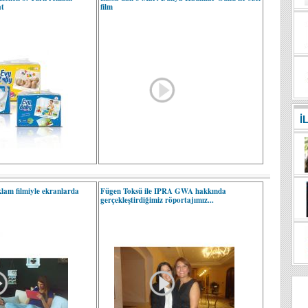
at
film
İ
lam filmiyle ekranlarda
Fügen Toksü ile IPRA GWA hakkında
gerçekleştirdiğimiz röportajımız...