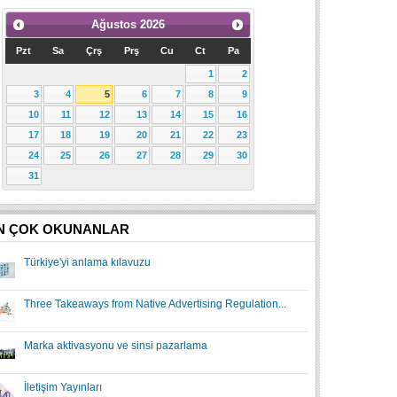
Ağustos
2026
Pzt
Sa
Çrş
Prş
Cu
Ct
Pa
1
2
3
4
5
6
7
8
9
10
11
12
13
14
15
16
17
18
19
20
21
22
23
24
25
26
27
28
29
30
31
N ÇOK OKUNANLAR
Türkiye'yi anlama kılavuzu
Three Takeaways from Native Advertising Regulation...
Marka aktivasyonu ve sinsi pazarlama
İletişim Yayınları