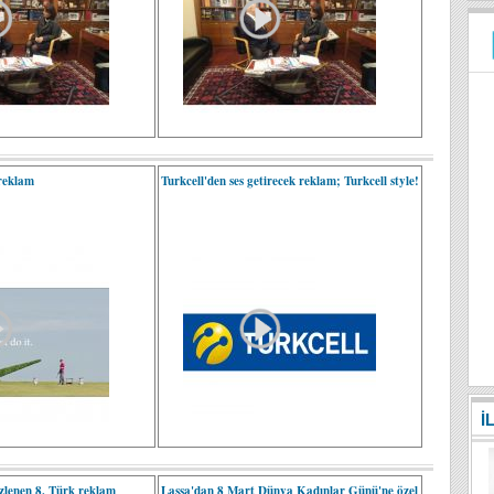
 reklam
Turkcell'den ses getirecek reklam; Turkcell style!
İ
zlenen 8. Türk reklam
Lassa'dan 8 Mart Dünya Kadınlar Günü'ne özel