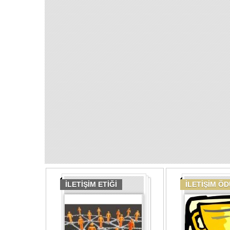
İLETİŞİM ETİĞİ
İLETİŞİM Ö