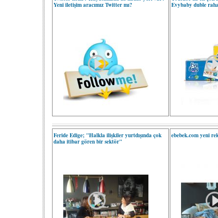
Yeni iletişim aracımız Twitter mı?
Evybaby duble rah
Feride Edige; "Halkla ilişkiler yurtdışında çok
ebebek.com yeni rek
daha itibar gören bir sektör"