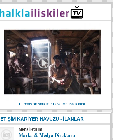
Eurovision şarkımız Love Me Back klibi
LETİŞİM KARİYER HAVUZU - İLANLAR
Mena İletişim
Marka & Medya Direktörü