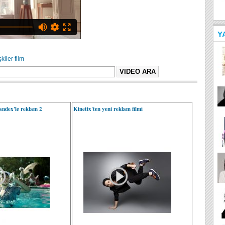
Y
şkiler
film
ndex'le reklam 2
Kinetix'ten yeni reklam filmi