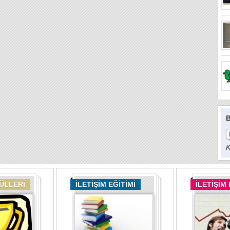
B
K
DÜLLERİ
İLETİŞİM EĞİTİMİ
İLETİŞİM