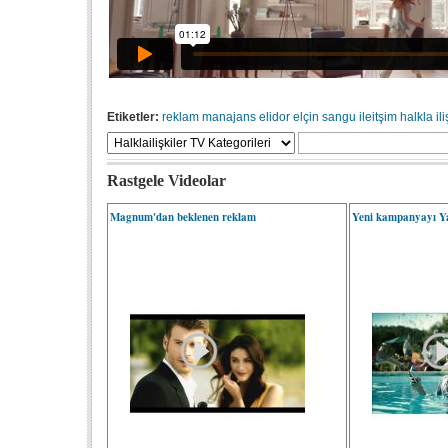
Etiketler:
reklam
manajans
elidor
elçin sangu
ileitşim
halkla ili
Rastgele Videolar
Magnum'dan beklenen reklam
Yeni kampanyayı Ya