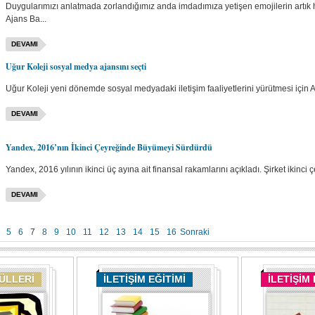
Duygularımızı anlatmada zorlandığımız anda imdadımıza yetişen emojilerin artık 
Ajans Ba...
DEVAMI
Uğur Koleji sosyal medya ajansını seçti
Uğur Koleji yeni dönemde sosyal medyadaki iletişim faaliyetlerini yürütmesi için Arist
DEVAMI
Yandex, 2016’nın İkinci Çeyreğinde Büyümeyi Sürdürdü
Yandex, 2016 yılının ikinci üç ayına ait finansal rakamlarını açıkladı. Şirket ikinci 
DEVAMI
5
6
7
8
9
10
11
12
13
14
15
16
Sonraki
DÜLLERİ
İLETİŞİM EĞİTİMİ
İLETİŞİM