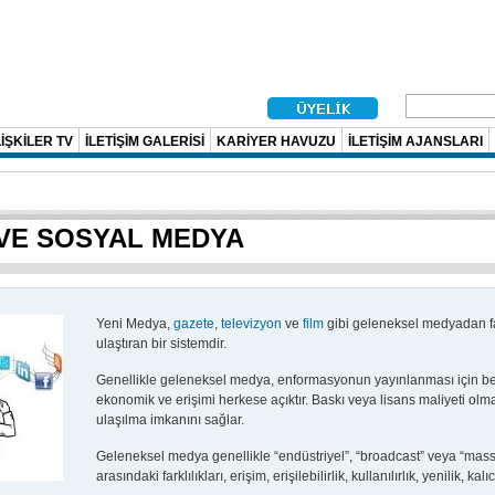
İŞKİLER TV
İLETİŞİM GALERİSİ
KARİYER HAVUZU
İLETİŞİM AJANSLARI
 VE SOSYAL MEDYA
Yeni Medya,
gazete
,
televizyon
ve
film
gibi geleneksel medyadan farkl
ulaştıran bir sistemdir.
Genellikle geleneksel medya, enformasyonun yayınlanması için bel
ekonomik ve erişimi herkese açıktır. Baskı veya lisans maliyeti ol
ulaşılma imkanını sağlar.
Geleneksel medya genellikle “endüstriyel”, “broadcast” veya “mas
arasındaki farklılıkları, erişim, erişilebilirlik, kullanılırlık, yenilik,