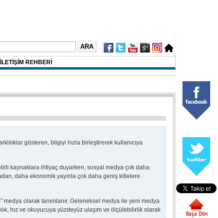
İLETİŞİM REHBERİ
ılıklar gösteren, bilgiyi hızla birleştirerek kullanıcıya
irli kaynaklara ihtiyaç duyarken, sosyal medya çok daha
madan, daha ekonomik yayınla çok daha geniş kitlelere
s” medya olarak tanımlanır. Geleneksel medya ile yeni medya
 kalıcılık, hız ve okuyucuya yüzdeyüz ulaşım ve ölçülebilirlik olarak