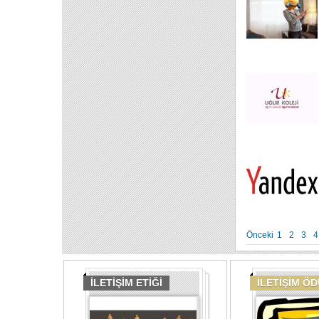
Önceki
1
2
3
4
İLETİŞİM ETİĞİ
İLETİŞİM Ö