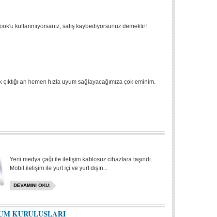
book'u kullanmıyorsanız, satış kaybediyorsunuz demektir!
ncak çıktığı an hemen hızla uyum sağlayacağımıza çok eminim.
Yeni medya çağı ile iletişim kablosuz cihazlara taşındı.
Mobil iletişim ile yurt içi ve yurt dışın...
DEVAMINI OKU:
LUM KURULUŞLARI