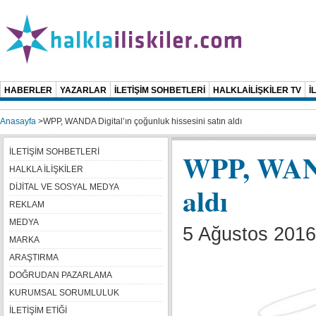
HABERLER
YAZARLAR
İLETİŞİM SOHBETLERİ
HALKLAİLİŞKİLER TV
İ
Anasayfa
>
WPP, WANDA Digital’ın çoğunluk hissesini satın aldı
İLETİŞİM SOHBETLERİ
WPP, WANDA
HALKLA İLİŞKİLER
aldı
DİJİTAL VE SOSYAL MEDYA
REKLAM
MEDYA
5 Ağustos 2016
MARKA
ARAŞTIRMA
DOĞRUDAN PAZARLAMA
KURUMSAL SORUMLULUK
İLETİŞİM ETİĞİ