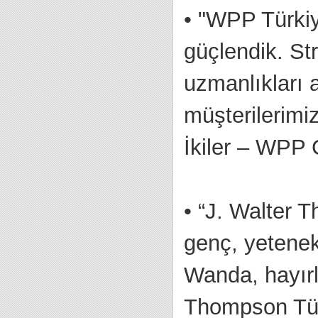
•
"WPP Türkiy
güçlendik. St
uzmanlıkları
müşterilerimi
İkiler – WPP
•
“J. Walter T
genç, yetenek
Wanda, hayırl
Thompson Tü