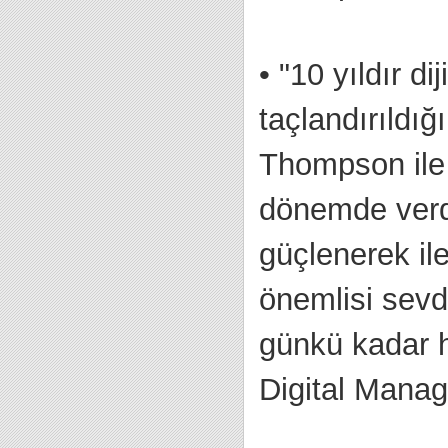
•
"10 yıldır d
taçlandırıldı
Thompson ile 
dönemde verdiğ
güçlenerek il
önemlisi sevdi
günkü kadar h
Digital Manag