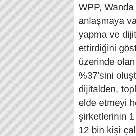
WPP, Wanda Di
anlaşmaya var
yapma ve dijit
ettirdiğini gö
üzerinde olan d
%37’sini oluş
dijitalden, to
elde etmeyi he
şirketlerinin 
12 bin kişi ça