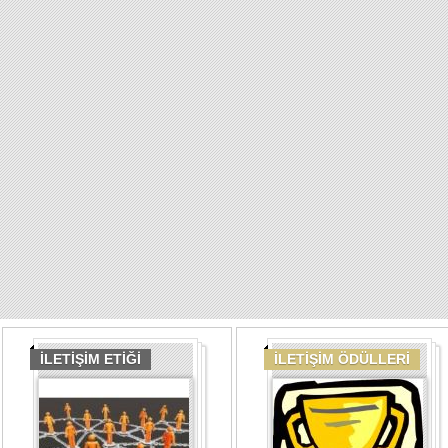
İLETİŞİM ETİĞİ
İLETİŞİM ÖDÜLLERİ