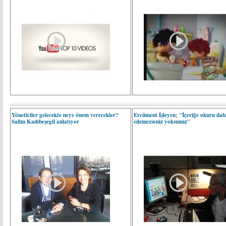
Yöneticiler gelecekte neye önem verecekler?
Ercüment İşleyen; "İçeriğe okuru dah
Salim Kadıbeşegil anlatıyor
edemezseniz yoksunuz"