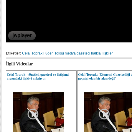
Etiketler:
Celal Toprak
Fügen Toksü
medya
gazeteci
halkla ilişkiler
İlgili Videolar
Celal Toprak; yönetici, gazeteci ve iletişimci
Celal Toprak; 'Ekonomi Gazeteciliği 
arasındaki ilişkiyi anlatıyor
geçmişi olan bir alan değil'