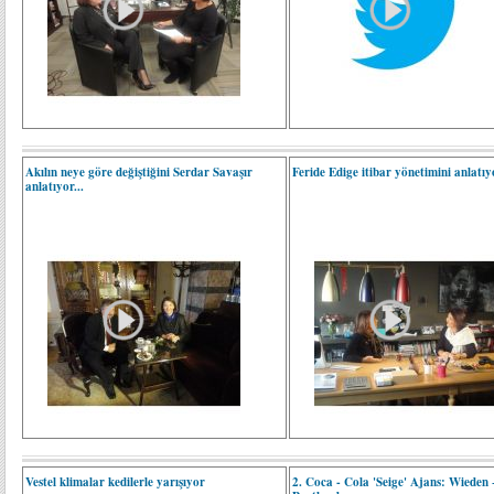
Akılın neye göre değiştiğini Serdar Savaşır
Feride Edige itibar yönetimini anlatıyo
anlatıyor...
Vestel klimalar kedilerle yarışıyor
2. Coca - Cola 'Seige' Ajans: Wieden