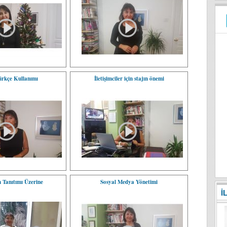
rkçe Kullanımı
İletişimciler için stajın önemi
n Tanıtımı Üzerine
Sosyal Medya Yönetimi
İ