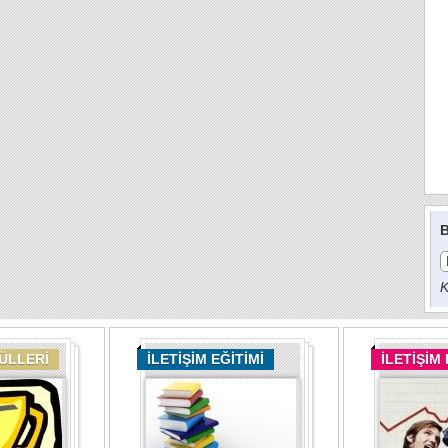
B
K
DÜLLERİ
İLETİŞİM EĞİTİMİ
İLETİŞİM