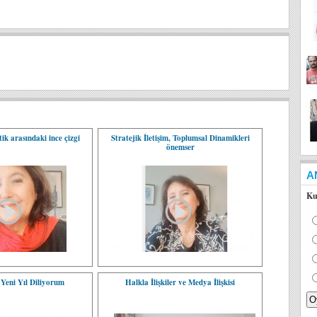
ik arasındaki ince çizgi
Stratejik İletişim, Toplumsal Dinamikleri
önemser
A
Ku
Yeni Yıl Diliyorum
Halkla İlişkiler ve Medya İlişkisi