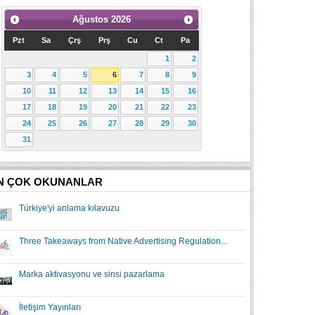
Ağustos
2026
Pzt
Sa
Çrş
Prş
Cu
Ct
Pa
1
2
3
4
5
6
7
8
9
10
11
12
13
14
15
16
17
18
19
20
21
22
23
24
25
26
27
28
29
30
31
N ÇOK OKUNANLAR
Türkiye'yi anlama kılavuzu
Three Takeaways from Native Advertising Regulation...
Marka aktivasyonu ve sinsi pazarlama
İletişim Yayınları