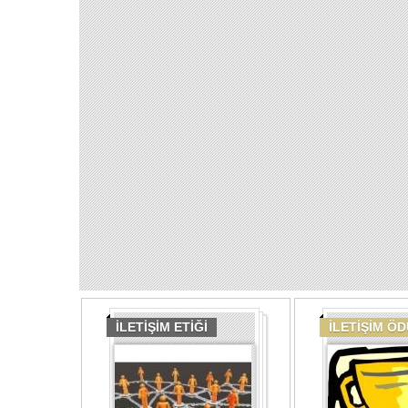
İLETİŞİM ETİĞİ
İLETİŞİM Ö