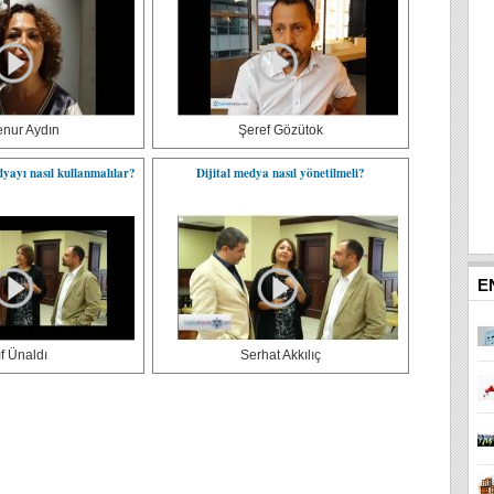
enur Aydın
Şeref Gözütok
dyayı nasıl kullanmalılar?
Dijital medya nasıl yönetilmeli?
E
ıf Ünaldı
Serhat Akkılıç