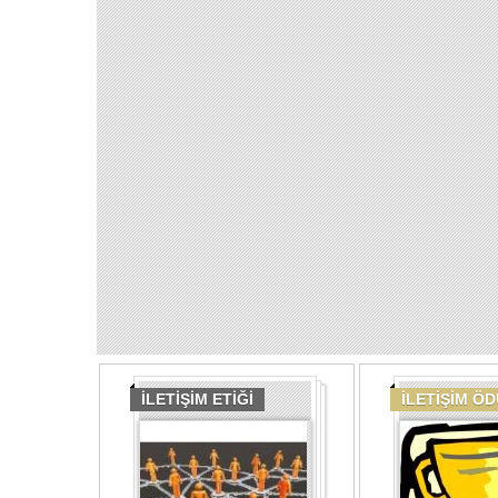
İLETİŞİM ETİĞİ
İLETİŞİM Ö