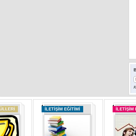
B
K
DÜLLERİ
İLETİŞİM EĞİTİMİ
İLETİŞİM