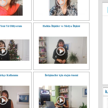
Yeni Yıl Diliyorum
Halkla İlişkiler ve Medya İlişkisi
rkçe Kullanımı
İletişimciler için stajın önemi
İ