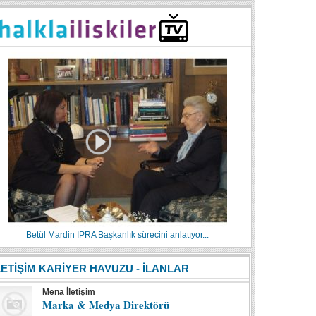
Betûl Mardin IPRA Başkanlık sürecini anlatıyor...
LETİŞİM KARİYER HAVUZU - İLANLAR
Mena İletişim
Marka & Medya Direktörü