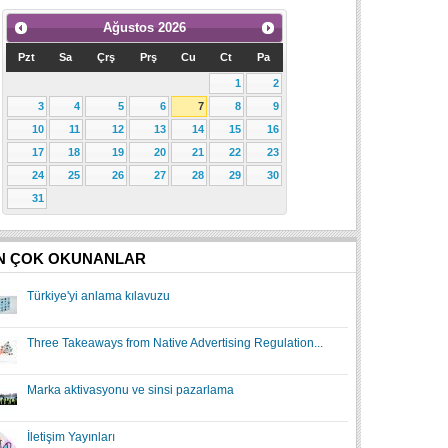
Ağustos
2026
Pzt
Sa
Çrş
Prş
Cu
Ct
Pa
1
2
3
4
5
6
7
8
9
10
11
12
13
14
15
16
17
18
19
20
21
22
23
24
25
26
27
28
29
30
31
N ÇOK OKUNANLAR
Türkiye'yi anlama kılavuzu
Three Takeaways from Native Advertising Regulation...
Marka aktivasyonu ve sinsi pazarlama
İletişim Yayınları