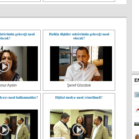
sektörünün geleceği nasıl
Halkla ilişkiler sektörünün geleceği nasıl
olacak?
olacak?
E
enur Aydın
Şeref Gözütok
dyayı nasıl kullanmalılar?
Dijital medya nasıl yönetilmeli?