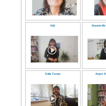
Etik
Huzurlu Bir 
İyilik Üzerine
Doğru Tü