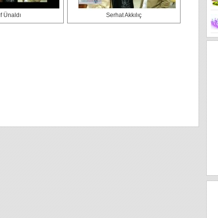
ıf Ünaldı
Serhat Akkılıç