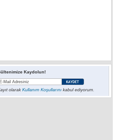
ültenimize Kaydolun!
ayıt olarak
Kullanım Koşullarını
kabul ediyorum.