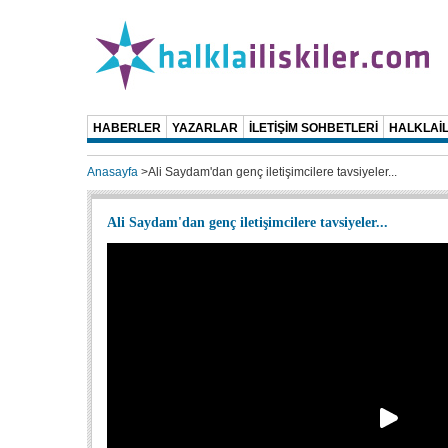
HABERLER
YAZARLAR
İLETİŞİM SOHBETLERİ
HALKLAİL
Anasayfa
>
Ali Saydam'dan genç iletişimcilere tavsiyeler...
Ali Saydam'dan genç iletişimcilere tavsiyeler...