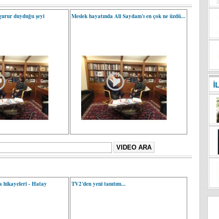
gurur duyduğu şeyi
Meslek hayatında Ali Saydam'ı en çok ne üzdü...
İ
a hikayeleri - Hatay
TV2'den yeni tanıtım...