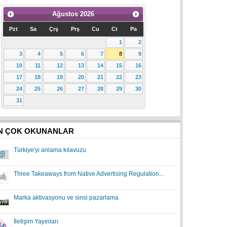
Ağustos
2026
Pzt
Sa
Çrş
Prş
Cu
Ct
Pa
1
2
3
4
5
6
7
8
9
10
11
12
13
14
15
16
17
18
19
20
21
22
23
24
25
26
27
28
29
30
31
N ÇOK OKUNANLAR
Türkiye'yi anlama kılavuzu
Three Takeaways from Native Advertising Regulation...
Marka aktivasyonu ve sinsi pazarlama
İletişim Yayınları