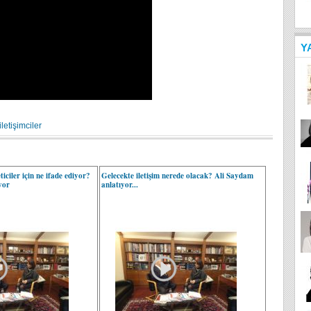
Y
letişimciler
ticiler için ne ifade ediyor?
Gelecekte iletişim nerede olacak? Ali Saydam
yor
anlatıyor...