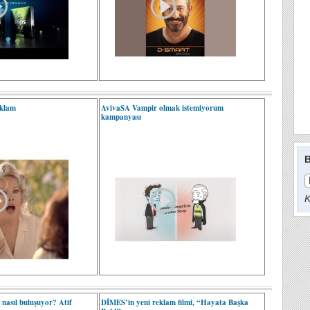
eklam
AvivaSA Vampir olmak istemiyorum
kampanyası
B
K
m nasıl buluşuyor? Atif
DİMES’in yeni reklam filmi, “Hayata Başka