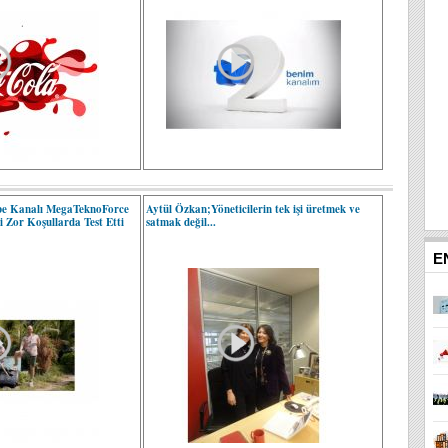
be Kanalı MegaTeknoForce
Aytül Özkan;Yöneticilerin tek işi üretmek ve
i Zor Koşullarda Test Etti
satmak değil...
E