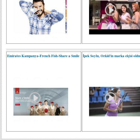
Emirates Kampanya-French Fish-Share a Smile
İpek Soylu, Orkid'in marka elçisi old