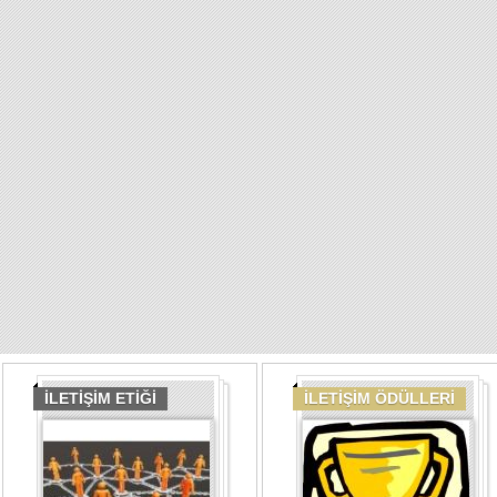
İLETİŞİM ETİĞİ
İLETİŞİM ÖDÜLLERİ