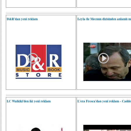
D&R'dan yeni reklam
Leyla ile Mecnun dizisinden anlamlı m
LC Waikiki'den iki yeni reklam
L'era Fresca'dan yeni reklam - Cadd