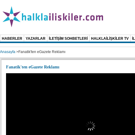
HABERLER
YAZARLAR
İLETİŞİM SOHBETLERİ
HALKLAİLİŞKİLER TV
İ
Anasayfa
>
Fanatik'ten eGazete Reklamı
Fanatik'ten eGazete Reklamı