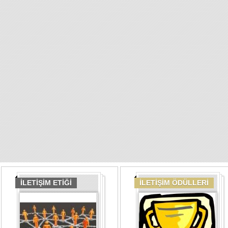
İLETİŞİM ETİĞİ
İLETİŞİM ÖDÜLLERİ