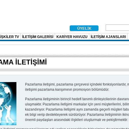
İŞKİLER TV
İLETİŞİM GALERİSİ
KARİYER HAVUZU
İLETİŞİM AJANSLARI
MA İLETİŞİMİ
Pazarlama iletişimi, pazarlama çerçevesi içindeki fonksiyonlardır, m
iletişimi pazarlama karışımının promosyon bölümüdür.
Pazarlama iletişiminin birincil hedefi tanımlı dinleyicilerinin davranı
ulaşmaktır. Pazarlama iletişimi markalar için yeni müşterilerini, bi
kazandırıyor. Pazarlama iletişimi aynı zamanda geçerli müşteri tab
ek bilgi verip destekleyerek sürdürüyor. Pazarlama iletişiminin ikinci
önemli paydaşları arasındaki ilişkileri oluşturmak ve pekiştirmektir.