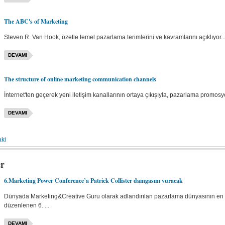
The ABC's of Marketing
Steven R. Van Hook, özetle temel pazarlama terimlerini ve kavramlarını açıklıyor..
DEVAMI
The structure of online marketing communication channels
İnternet'ten geçerek yeni iletişim kanallarının ortaya çıkışıyla, pazarlama promosyo
DEVAMI
ki
er
6.Marketing Power Conference’a Patrick Collister damgasını vuracak
Dünyada Marketing&Creative Guru olarak adlandırılan pazarlama dünyasının en ön
düzenlenen 6. ...
DEVAMI