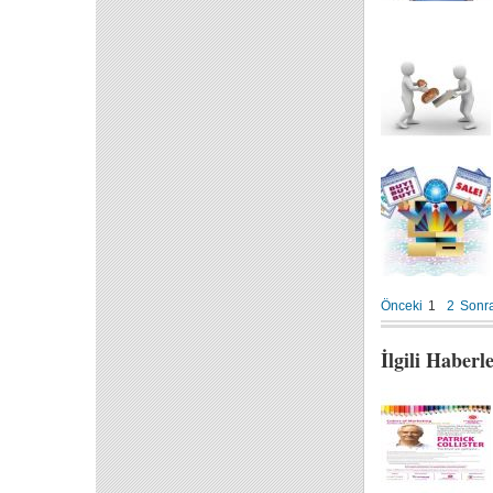
Önceki
1
2
Sonra
İlgili Haberl