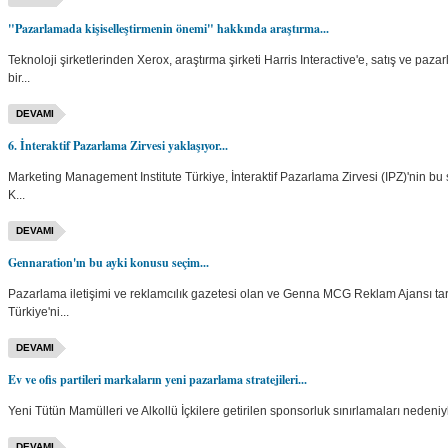
"Pazarlamada kişiselleştirmenin önemi" hakkında araştırma...
Teknoloji şirketlerinden Xerox, araştırma şirketi Harris Interactive'e, satış ve p
bir...
DEVAMI
6. İnteraktif Pazarlama Zirvesi yaklaşıyor...
Marketing Management Institute Türkiye, İnteraktif Pazarlama Zirvesi (IPZ)'nin bu s
K...
DEVAMI
Gennaration'ın bu ayki konusu seçim...
Pazarlama iletişimi ve reklamcılık gazetesi olan ve Genna MCG Reklam Ajansı ta
Türkiye'ni...
DEVAMI
Ev ve ofis partileri markaların yeni pazarlama stratejileri...
Yeni Tütün Mamülleri ve Alkollü İçkilere getirilen sponsorluk sınırlamaları nedeniyle
DEVAMI