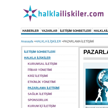
HABERLER
YAZARLAR
İLETİŞİM SOHBETLERİ
HALKLAİL
Anasayfa
>
HALKLA İLİŞKİLER
>
PAZARLAMA İLETİŞİMİ
PAZARLA
İLETİŞİM SOHBETLERİ
HALKLA İLİŞKİLER
KURUMSAL İLETİŞİM
İTİBAR YÖNETİMİ
KRİZ İLETİŞİMİ
ETKİNLİK YÖNETİMİ
PAZARLAMA İLETİŞİMİ
SAĞLIK İLETİŞİMİ
SPONSORLUK
KURUM İÇİ İLETİŞİM