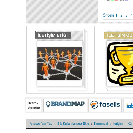
Önceki
1
2
3
4
İLETİŞİM ETİĞİ
İLETİŞİM Ö
Destek
Verenler
Anasayfam Yap
Sık Kullanılanlara Ekle
Kurumsal
İletişim
Kü