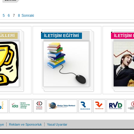
5
6
7
8
Sonraki
DÜLLERİ
İLETİŞİM EĞİTİMİ
İLETİŞİM
nye
Reklam ve Sponsorluk
Yasal Uyarılar