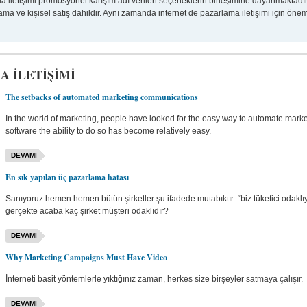
a iletişimi promosyonel karışım adı verilen seçeneklerin birleşimine dayanmaktadır.
a ve kişisel satış dahildir. Aynı zamanda internet de pazarlama iletişimi için önemli
 İLETİŞİMİ
The setbacks of automated marketing communications
In the world of marketing, people have looked for the easy way to automate marke
software the ability to do so has become relatively easy.
DEVAMI
En sık yapılan üç pazarlama hatası
Sanıyoruz hemen hemen bütün şirketler şu ifadede mutabıktır: “biz tüketici odaklıyı
gerçekte acaba kaç şirket müşteri odaklıdır?
DEVAMI
Why Marketing Campaigns Must Have Video
İnterneti basit yöntemlerle yıktığınız zaman, herkes size birşeyler satmaya çalışır.
DEVAMI