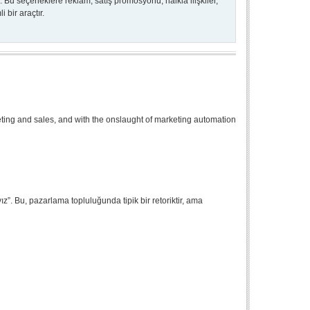
 Bu seçeneklere reklam, satış promosyonu, halkla ilişkiler,
 bir araçtır.
ting and sales, and with the onslaught of marketing automation
z”. Bu, pazarlama topluluğunda tipik bir retoriktir, ama