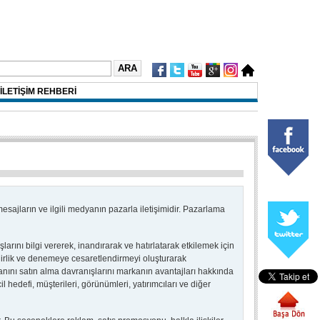
İLETİŞİM REHBERİ
esajların ve ilgili medyanın pazarla iletişimidir. Pazarlama
şlarını bilgi vererek, inandırarak ve hatırlatarak etkilemek için
linirlik ve denemeye cesaretlendirmeyi oluşturarak
anını satın alma davranışlarını markanın avantajları hakkında
l hedefi, müşterileri, görünümleri, yatırımcıları ve diğer