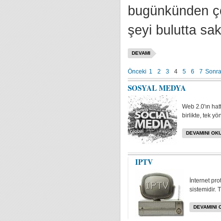
bugünkünden çok
şeyi bulutta sa
DEVAMI
Önceki
1
2
3
4
5
6
7
Sonra
SOSYAL MEDYA
Web 2.0'ın hat
birlikte, tek yö
DEVAMINI OKU
IPTV
İnternet pr
sistemidir. 
DEVAMINI 