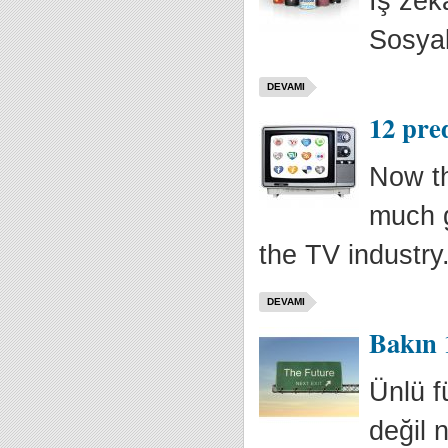
İş zek
Sosyal
DEVAMI
12 pred
Now th
much g
the TV industry
DEVAMI
Bakın 
Ünlü f
değil 