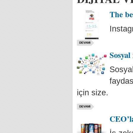
The bes
Instag
DEVAMI
Sosyal
Sosyal
faydası
için size.
DEVAMI
CEO’la