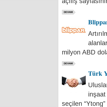
açılış sayfasın
DEVAMI
Blippar
Artırı
alanla
milyon ABD dola
DEVAMI
Türk Y
Ulusla
inşaat
seçilen “Ytong”