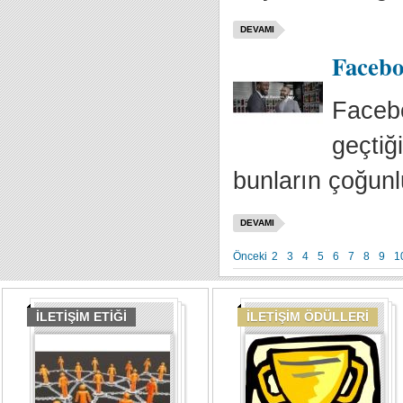
DEVAMI
Facebo
Facebo
geçtiğ
bunların çoğunl
DEVAMI
Önceki
2
3
4
5
6
7
8
9
1
İLETİŞİM ETİĞİ
İLETİŞİM ÖDÜLLERİ