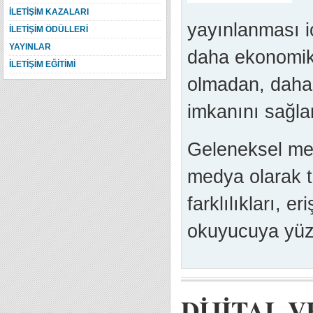
İLETİŞİM KAZALARI
yayınlanması i
İLETİŞİM ÖDÜLLERİ
YAYINLAR
daha ekonomik 
İLETİŞİM EĞİTİMİ
olmadan, daha 
imkanını sağlar
Geleneksel med
medya olarak t
farklılıkları, eri
okuyucuya yüzde
DİJİTAL 