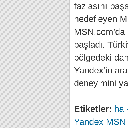
fazlasını baş
hedefleyen Mi
MSN.com’da a
başladı. Türk
bölgedeki dah
Yandex’in ar
deneyimini y
Etiketler:
halk
Yandex
MSN