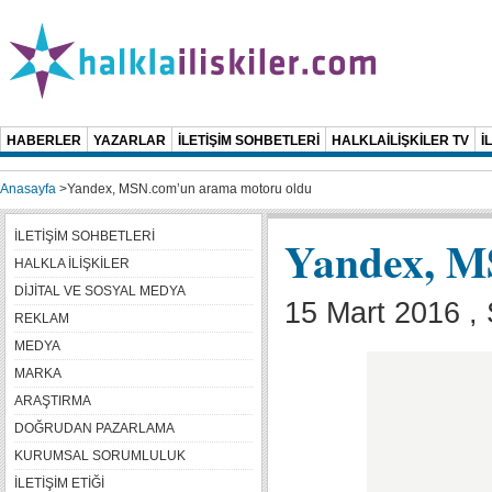
HABERLER
YAZARLAR
İLETİŞİM SOHBETLERİ
HALKLAİLİŞKİLER TV
İ
Anasayfa
>
Yandex, MSN.com’un arama motoru oldu
İLETİŞİM SOHBETLERİ
Yandex, M
HALKLA İLİŞKİLER
DİJİTAL VE SOSYAL MEDYA
15 Mart 2016 , 
REKLAM
MEDYA
MARKA
ARAŞTIRMA
DOĞRUDAN PAZARLAMA
KURUMSAL SORUMLULUK
İLETİŞİM ETİĞİ