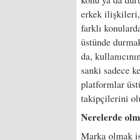
erkek ilişkiler
farklı konularda
üstünde durmak
da, kullanıcın
sanki sadece k
platformlar üst
takipçilerini o
Nerelerde olm
Marka olmak is