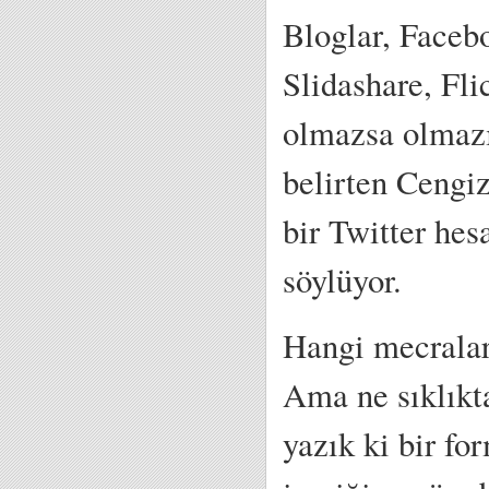
Bloglar, Faceb
Slidashare, Fli
olmazsa olmazı
belirten Cengiz
bir Twitter he
söylüyor.
Hangi mecralard
Ama ne sıklıkt
yazık ki bir fo