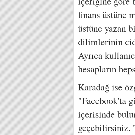
içeriğine göre 
finans üstüne m
üstüne yazan b
dilimlerinin c
Ayrıca kullanıc
hesapların hep
Karadağ ise özg
"Facebook'ta gü
içerisinde bulu
geçebilirsiniz.