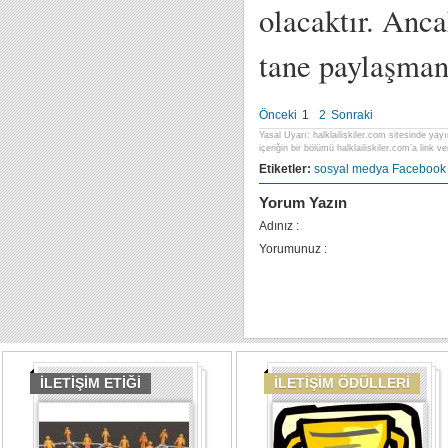
olacaktır. Anca
tane paylaşman
Önceki
1
2
Sonraki
Yasal Uyarı: halklailiskiler.com sitesinde yayı
içeriğin bir bölümü halklailiskiler.com’a link ver
Etiketler:
sosyal medya
Facebook
Yorum Yazın
Adınız :
Yorumunuz :
İLETİŞİM ETİĞİ
İLETİŞİM ÖDÜLLERİ