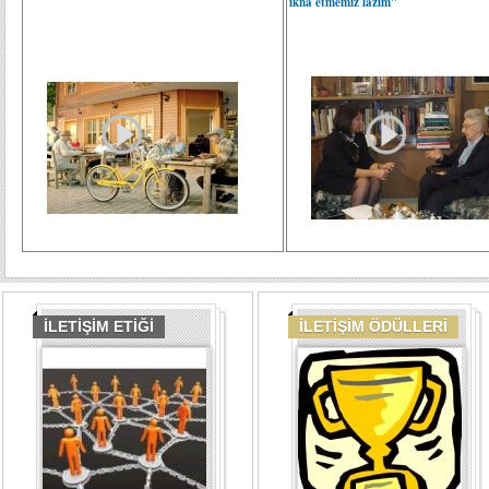
ikna etmemiz lazım"
İLETİŞİM ETİĞİ
İLETİŞİM ÖDÜLLERİ