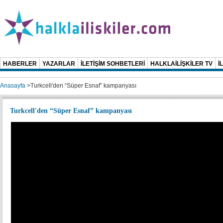
HABERLER
YAZARLAR
İLETİŞİM SOHBETLERİ
HALKLAİLİŞKİLER TV
İ
Anasayfa
>
Turkcell'den “Süper Esnaf” kampanyası
Turkcell'den “Süper Esnaf” kampanyası