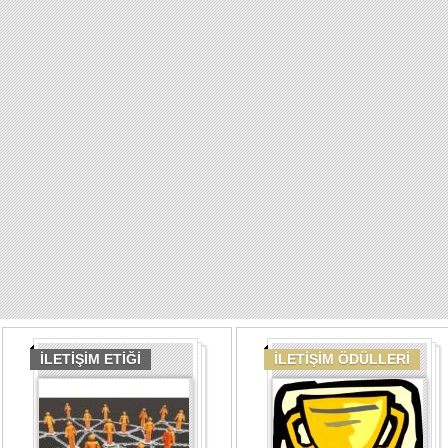
İLETİŞİM ETİĞİ
İLETİŞİM ÖDÜLLERİ