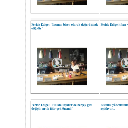
Feride Edige; "İnsanın birey olarak değeri işinde
Feride Edige itibar 
etiğidir"
Feride Edige; "Halkla ilişkiler de herşey gibi
Etkinlik yönetiminin
değişti; artık fikir çok önemli"
açıklıyor...