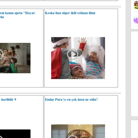
 yeni kamu spotu "Hayat
Koska'dan süper ikili reklam filmi
rda
ı harflidir 9
Emine Pura'yı en çok üzen ne oldu?