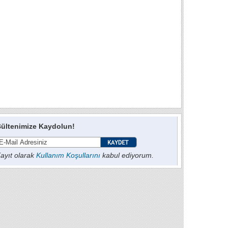
ültenimize Kaydolun!
ayıt olarak
Kullanım Koşullarını
kabul ediyorum.