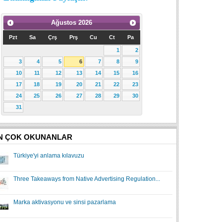
Ağustos
2026
Pzt
Sa
Çrş
Prş
Cu
Ct
Pa
1
2
3
4
5
6
7
8
9
10
11
12
13
14
15
16
17
18
19
20
21
22
23
24
25
26
27
28
29
30
31
N ÇOK OKUNANLAR
Türkiye'yi anlama kılavuzu
Three Takeaways from Native Advertising Regulation...
Marka aktivasyonu ve sinsi pazarlama