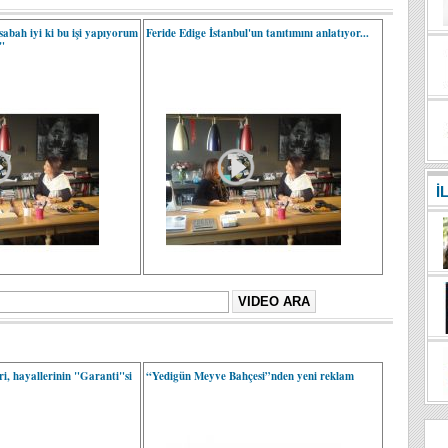
sabah iyi ki bu işi yapıyorum
Feride Edige İstanbul'un tanıtımını anlatıyor...
"
İ
ri, hayallerinin "Garanti"si
“Yedigün Meyve Bahçesi”nden yeni reklam