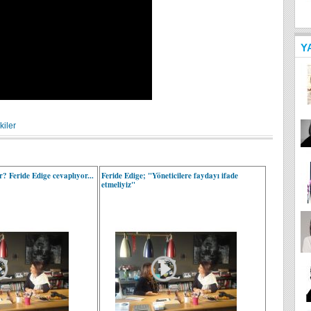
Y
kiler
ir? Feride Edige cevaplıyor...
Feride Edige; "Yöneticilere faydayı ifade
etmeliyiz"