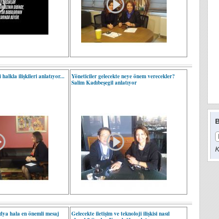
halkla ilişkileri anlatıyor...
Yöneticiler gelecekte neye önem verecekler?
Salim Kadıbeşegil anlatıyor
B
K
ya hala en önemli mesaj
Gelecekte iletişim ve teknoloji ilişkisi nasıl