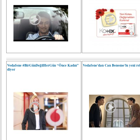
Vodafone #BirGünDeğilHerGün “Önce Kadın”
Vodafone'dan Can Bonomo'lu yeni r
diyor