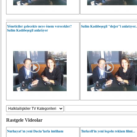
Yöneticiler gelecekte neye önem verecekler?
Salim Kadıbeşegil "değer"i anlatıyor..
Salim Kadıbeşegil anlatıyor
Rastgele Videolar
Nurhayat’ın yeni Dacia’larla imtihanı
Turkcell'in yeni logolu reklam filmi...