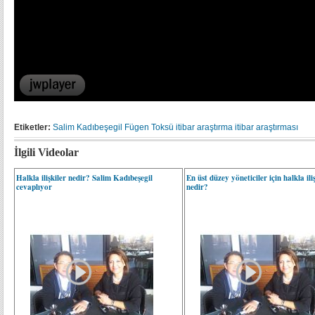
Etiketler:
Salim Kadıbeşegil
Fügen Toksü
itibar
araştırma
itibar araştırması
İlgili Videolar
Halkla ilişkiler nedir? Salim Kadıbeşegil
En üst düzey yöneticiler için halkla ili
cevaplıyor
nedir?