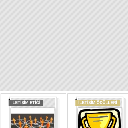
İLETİŞİM ETİĞİ
İLETİŞİM ÖDÜLLERİ