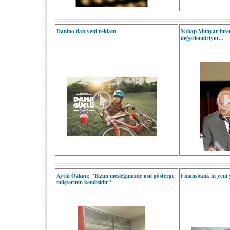
Danino'dan yeni reklam
Vahap Munyar inter
değerlendiriyor...
Aytül Özkan; "Bizim mesleğimizde asıl gösterge
Finansbank'ın yeni 
müşterinin kendisidir"