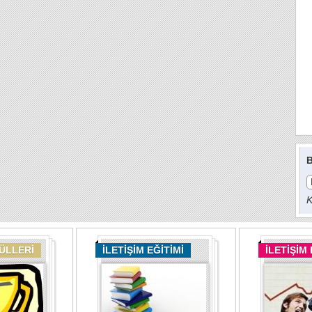
B
K
DÜLLERİ
İLETİŞİM EĞİTİMİ
İLETİŞİM