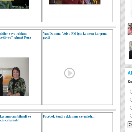
lişkiler veya reklam
Van Damme, Volvo FM için kamera karşısına
 bekliyor? Ahmet Pura
geçti
A
Ku
es amacını bilmeli ve
Facebok kendi reklamını yayınladı...
çin çalışmalı"