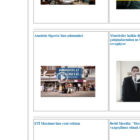
Anadolu Sigorta’dan aduuuuket
Yöneticiler halkla i
çalışmalarından ne
cevaplıyor
ETİ Maximus'dan yeni reklam
Betûl Mardin; "Herk
vazgeçilmez olmak i