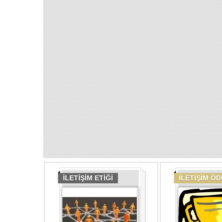
İLETİŞİM ETİĞİ
İLETİŞİM Ö