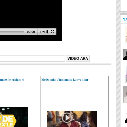
Y
ndex'le reklam 4
McDonald’s’tan mutlu kahvaltılar