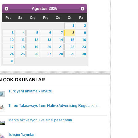
Ağustos
2026
Pzt
Sa
Çrş
Prş
Cu
Ct
Pa
1
2
3
4
5
6
7
8
9
10
11
12
13
14
15
16
17
18
19
20
21
22
23
24
25
26
27
28
29
30
31
N ÇOK OKUNANLAR
Türkiye'yi anlama kılavuzu
Three Takeaways from Native Advertising Regulation...
Marka aktivasyonu ve sinsi pazarlama
İletişim Yayınları