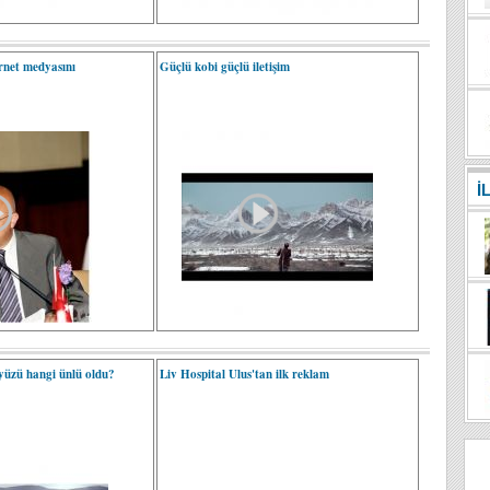
net medyasını
Güçlü kobi güçlü iletişim
İ
yüzü hangi ünlü oldu?
Liv Hospital Ulus'tan ilk reklam