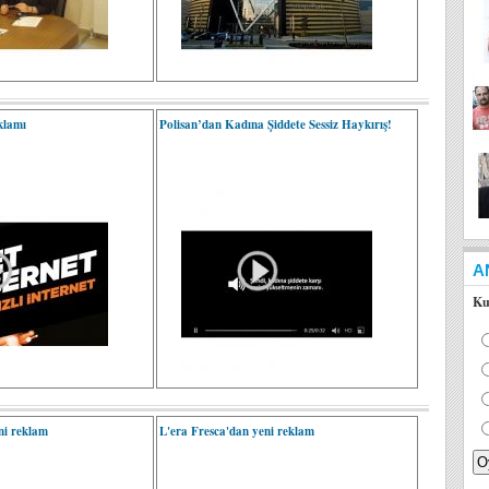
klamı
Polisan’dan Kadına Şiddete Sessiz Haykırış!
A
Ku
ni reklam
L'era Fresca'dan yeni reklam