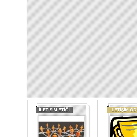
İLETİŞİM ETİĞİ
İLETİŞİM Ö