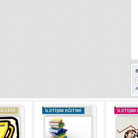
B
K
DÜLLERİ
İLETİŞİM EĞİTİMİ
İLETİŞİM