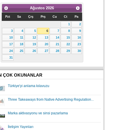
Ağustos
2026
Pzt
Sa
Çrş
Prş
Cu
Ct
Pa
1
2
3
4
5
6
7
8
9
10
11
12
13
14
15
16
17
18
19
20
21
22
23
24
25
26
27
28
29
30
31
N ÇOK OKUNANLAR
Türkiye'yi anlama kılavuzu
Three Takeaways from Native Advertising Regulation...
Marka aktivasyonu ve sinsi pazarlama
İletişim Yayınları