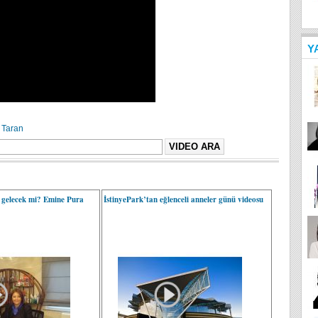
Y
i Taran
r gelecek mi? Emine Pura
İstinyePark’tan eğlenceli anneler günü videosu