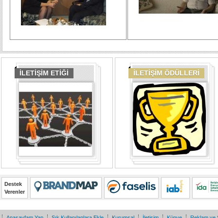
İLETİŞİM ETİĞİ
İLETİŞİM ÖDÜLLERİ
Destek
Verenler
Anasayfam Yap
Sık Kullanılanlara Ekle
Kurumsal
İletişim
Künye
Reklam ve 