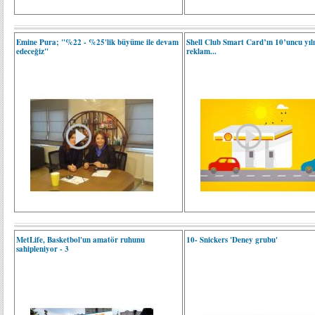
Emine Pura; "%22 - %25'lik büyüme ile devam
Shell Club Smart Card’ın 10’uncu yılı
edeceğiz"
reklam...
MetLife, Basketbol'un amatör ruhunu
10- Snickers 'Deney grubu'
sahipleniyor - 3