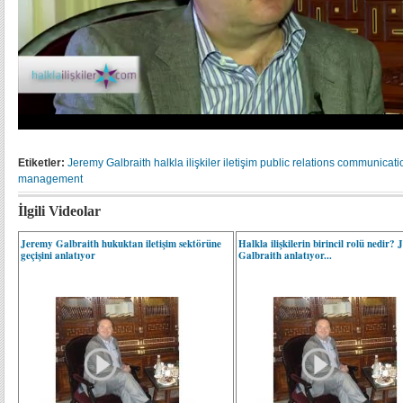
Etiketler:
Jeremy Galbraith
halkla ilişkiler
iletişim
public relations
communicati
management
İlgili Videolar
Jeremy Galbraith hukuktan iletişim sektörüne
Halkla ilişkilerin birincil rolü nedir?
geçişini anlatıyor
Galbraith anlatıyor...