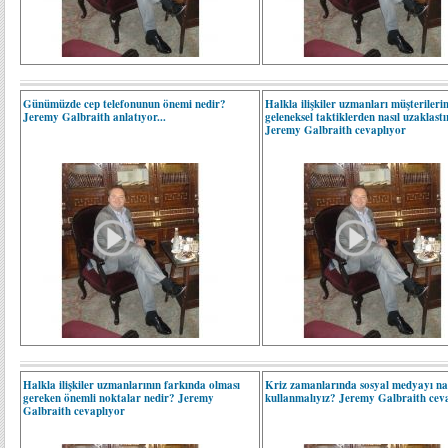
Günümüzde cep telefonunun önemi nedir?
Halkla ilişkiler uzmanları müşterilerin
Jeremy Galbraith anlatıyor...
geleneksel taktiklerden nasıl uzaklast
Jeremy Galbraith cevaplıyor
Halkla ilişkiler uzmanlarının farkında olması
Kriz zamanlarında sosyal medyayı nas
gereken önemli noktalar nedir? Jeremy
kullanmalıyız? Jeremy Galbraith cev
Galbraith cevaplıyor