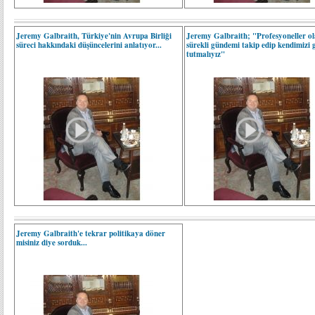
Jeremy Galbraith, Türkiye'nin Avrupa Birliği
Jeremy Galbraith; "Profesyoneller ol
süreci hakkındaki düşüncelerini anlatıyor...
sürekli gündemi takip edip kendimizi 
tutmalıyız"
Jeremy Galbraith'e tekrar politikaya döner
misiniz diye sorduk...