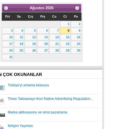
Ağustos
2026
Pzt
Sa
Çrş
Prş
Cu
Ct
Pa
1
2
3
4
5
6
7
8
9
10
11
12
13
14
15
16
17
18
19
20
21
22
23
24
25
26
27
28
29
30
31
N ÇOK OKUNANLAR
Türkiye'yi anlama kılavuzu
Three Takeaways from Native Advertising Regulation...
Marka aktivasyonu ve sinsi pazarlama
İletişim Yayınları