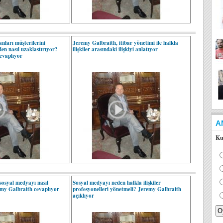
anları müşterilerini
Jeremy Galbraith, itibar yönetimi ile halkla
den nasıl uzaklastırıyor?
ilişkiler arasındaki ilişkiyi anlatıyor
evaplıyor
A
Ku
sosyal medyayı nasıl
Sosyal medyayı neden halkla ilişkiler
emy Galbraith cevaplıyor
profesyonelleri yönetmeli? Jeremy Galbraith
açıklıyor