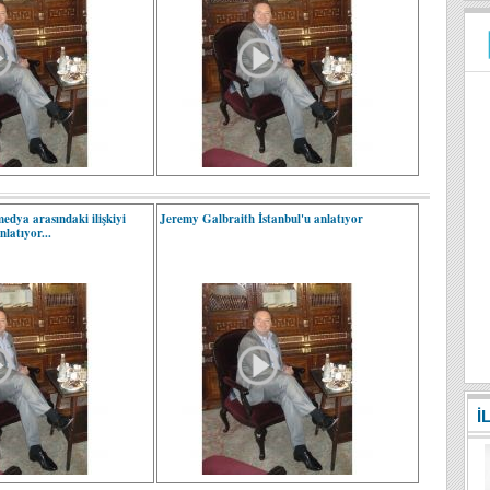
medya arasındaki ilişkiyi
Jeremy Galbraith İstanbul'u anlatıyor
latıyor...
İ