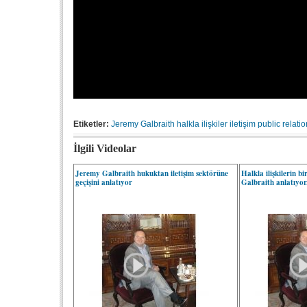
Etiketler:
Jeremy Galbraith
halkla ilişkiler
iletişim
public relati
İlgili Videolar
Jeremy Galbraith hukuktan iletişim sektörüne
Halkla ilişkilerin b
geçişini anlatıyor
Galbraith anlatıyor.