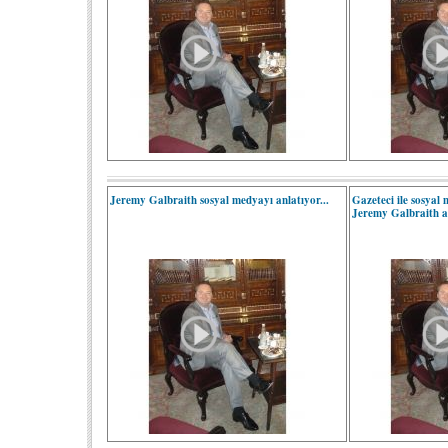
Jeremy Galbraith sosyal medyayı anlatıyor...
Gazeteci ile sosyal 
Jeremy Galbraith an