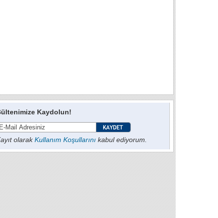
ültenimize Kaydolun!
ayıt olarak
Kullanım Koşullarını
kabul ediyorum.