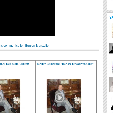
Y
ons
communication
Burson-Marsteller
irincil rolü nedir? Jeremy
Jeremy Galbraith; "Her şey bir saniyede olur"
..