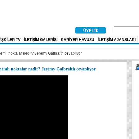
İŞKİLER TV
İLETİŞİM GALERİSİ
KARİYER HAVUZU
İLETİŞİM AJANSLARI
nemli noktalar nedir? Jeremy Galbraith cevaplıyor
önemli noktalar nedir? Jeremy Galbraith cevaplıyor