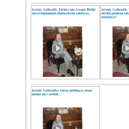
Jeremy Galbraith, Türkiye'nin Avrupa Birliği
Jeremy Galbraith; 
süreci hakkındaki düşüncelerini anlatıyor...
sürekli gündemi tak
tutmalıyız"
Jeremy Galbraith'e tekrar politikaya döner
misiniz diye sorduk...