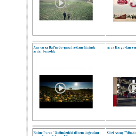
Anavarza Bal’ın duygusal reklam filminde
Aras Kargo'dan ye
arılar başrolde
Emine Pura; "Önümüzdeki dönem doğrudan
Sibel Asna; "Yönetic