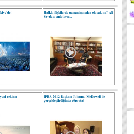
rkiye'de!
Halkla ilişkilerde uzmanlaşmalar olacak mı? Ali
Saydam anlatıyor...
yeni reklam
IPRA 2012 Başkanı Johanna McDowell ile
gerçekleştirdiğimiz röportaj