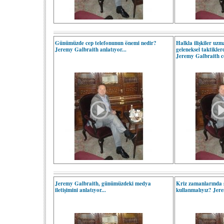
Günümüzde cep telefonunun önemi nedir?
Halkla ilişkiler uzm
Jeremy Galbraith anlatıyor...
geleneksel taktikler
Jeremy Galbraith c
Jeremy Galbraith, günümüzdeki medya
Kriz zamanlarında 
iletişimini anlatıyor...
kullanmalıyız? Jer