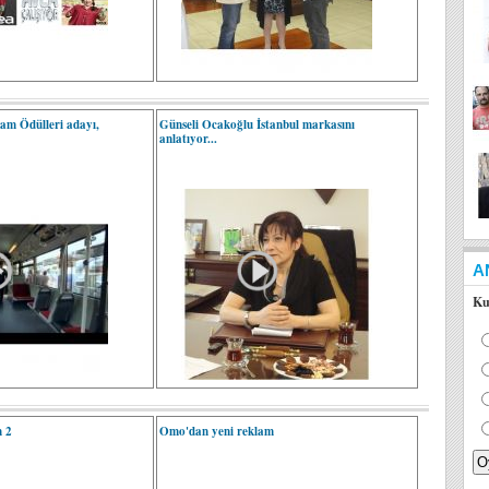
am Ödülleri adayı,
Günseli Ocakoğlu İstanbul markasını
anlatıyor...
A
Ku
m 2
Omo'dan yeni reklam