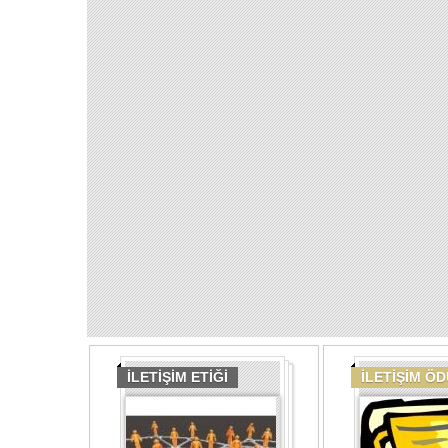
İLETİŞİM ETİĞİ
İLETİŞİM Ö