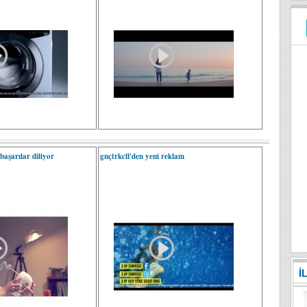
 başarılar diliyor
gnçtrkcll'den yeni reklam
İ