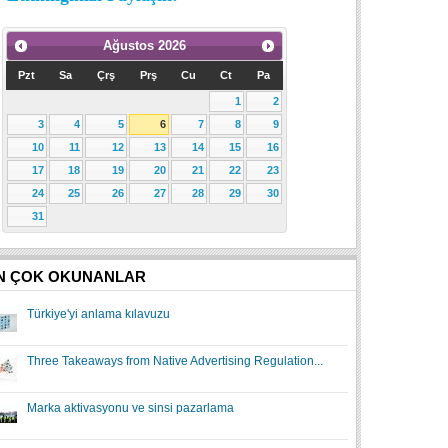
Ağustos
2026
Pzt
Sa
Çrş
Prş
Cu
Ct
Pa
1
2
3
4
5
6
7
8
9
10
11
12
13
14
15
16
17
18
19
20
21
22
23
24
25
26
27
28
29
30
31
N ÇOK OKUNANLAR
Türkiye'yi anlama kılavuzu
Three Takeaways from Native Advertising Regulation...
Marka aktivasyonu ve sinsi pazarlama