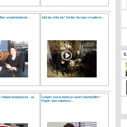
tibar araştırmalarını
Akıl mı, zeka mı? Serdar Savaşır cevaplıyor...
İ
 reklam kampanyası - en
Gençler sosyal medyayı nasıl yönetmeliler?
Özgür Alaz anlatıyor...