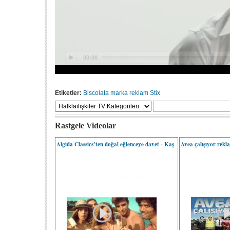
Etiketler:
Biscolata
marka
reklam
Stix
Rastgele Videolar
Algida Classics’ten doğal eğlenceye davet - Kaş
Avea çalışıyor rekla