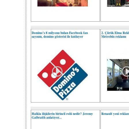
Domino’s 8 milyonu bulan Facebook fan
2. Çürük Elma Rekl
sayısını, domino gösterisi ile kutluyor
Metrobüs reklamı
Halkla ilişkilerin birincil rolü nedir? Jeremy
Renault yeni rekla
Galbraith anlatıyor...