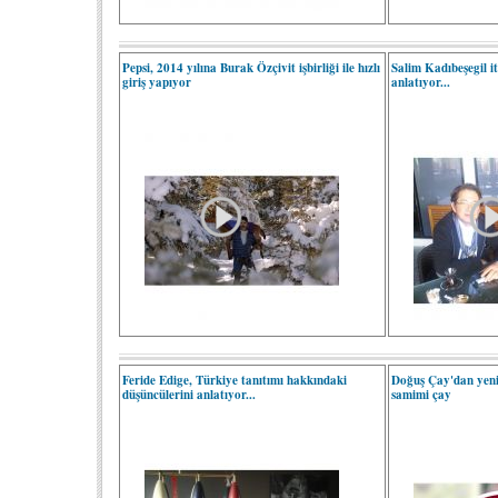
Pepsi, 2014 yılına Burak Özçivit işbirliği ile hızlı
Salim Kadıbeşegil i
giriş yapıyor
anlatıyor...
Feride Edige, Türkiye tanıtımı hakkındaki
Doğuş Çay'dan yeni
düşüncülerini anlatıyor...
samimi çay