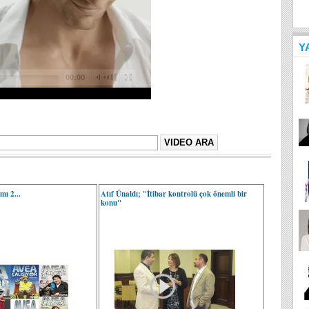
Y
mı 2...
Atıf Ünaldı; "İtibar kontrolü çok önemli bir
konu"