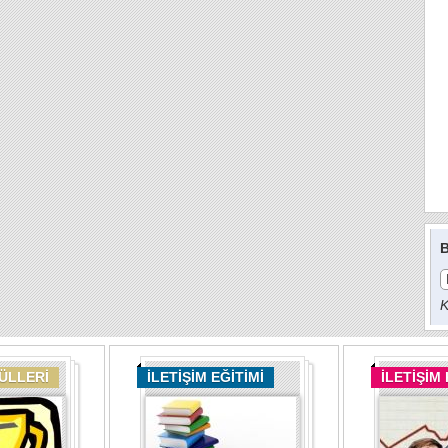
B
K
DÜLLERİ
İLETİŞİM EĞİTİMİ
İLETİŞİM