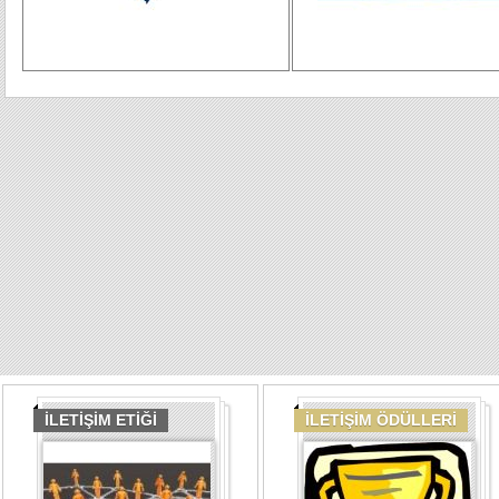
İLETİŞİM ETİĞİ
İLETİŞİM ÖDÜLLERİ