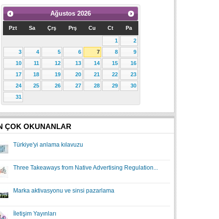
Ağustos
2026
Pzt
Sa
Çrş
Prş
Cu
Ct
Pa
1
2
3
4
5
6
7
8
9
10
11
12
13
14
15
16
17
18
19
20
21
22
23
24
25
26
27
28
29
30
31
N ÇOK OKUNANLAR
Türkiye'yi anlama kılavuzu
Three Takeaways from Native Advertising Regulation...
Marka aktivasyonu ve sinsi pazarlama
İletişim Yayınları