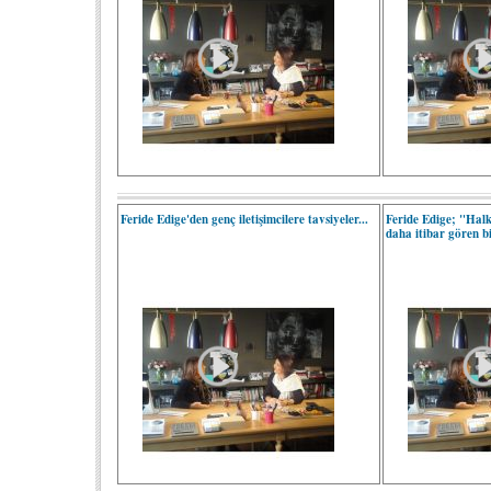
Feride Edige'den genç iletişimcilere tavsiyeler...
Feride Edige; "Halkl
daha itibar gören b