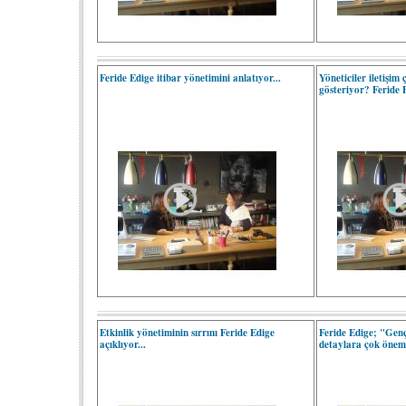
Feride Edige itibar yönetimini anlatıyor...
Yöneticiler iletişim
gösteriyor? Feride 
Etkinlik yönetiminin sırrını Feride Edige
Feride Edige; "Genç
açıklıyor...
detaylara çok önem