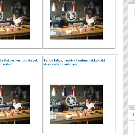
a ilişkiler yurtdışında çok
Feride Edige, Türkiye tanıtımı hakkındaki
ir sektör"
düşüncülerini anlatıyor...
İ