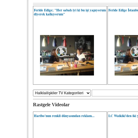
Feride Edige; "Her sabah iyi ki bu işi yapıyorum
Feride Edige İstanbu
diyerek kalkıyorum"
Rastgele Videolar
Haribo'nun renkli dünyasından reklam...
LC Waikiki'den iki 