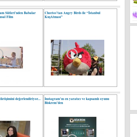
m Sütleri'nden Babalar
Cheetos’tan Angry Birds ile “İstanbul
usal Film
KuşAtması”
etişimini değerlendiriyor...
Instagram’ın en yaratıcı ve kapsamlı oyunu
Biskrem’den