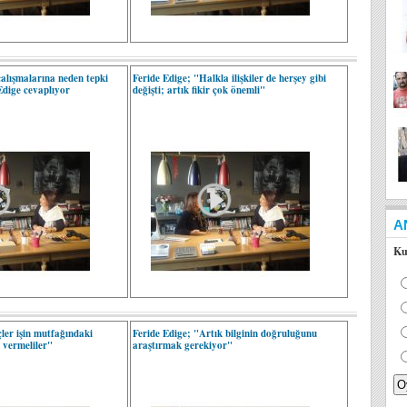
 çalışmalarına neden tepki
Feride Edige; "Halkla ilişkiler de herşey gibi
Edige cevaplıyor
değişti; artık fikir çok önemli"
A
Ku
ler işin mutfağındaki
Feride Edige; "Artık bilginin doğruluğunu
 vermeliler"
araştırmak gerekiyor"