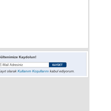
ültenimize Kaydolun!
ayıt olarak
Kullanım Koşullarını
kabul ediyorum.