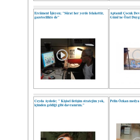
Ercüment İşleyen; "Sürat her yerde felakettir,
Aptamil Çocuk Deva
gazetecilikte de"
Günü'ne Özel Duyg
Ceyda Aydede; " Kişisel iletişim stratejim yok,
Pelin Özkan medya il
içimden geldiği gibi davranırım."