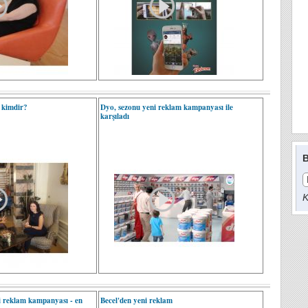
 kimdir?
Dyo, sezonu yeni reklam kampanyası ile
karşıladı
B
K
 reklam kampanyası - en
Becel'den yeni reklam