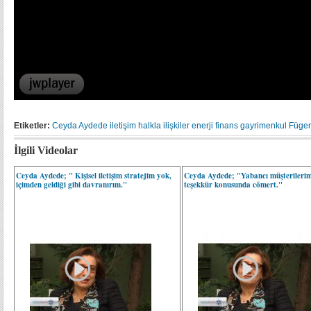
Etiketler:
Ceyda Aydede
iletişim
halkla ilişkiler
enerji
finans
gayrimenkul
Fügen
İlgili Videolar
Ceyda Aydede; " Kişisel iletişim stratejim yok,
Ceyda Aydede; "Yabancı müşterilerim
içimden geldiği gibi davranırım."
teşekkür konusunda cömert."