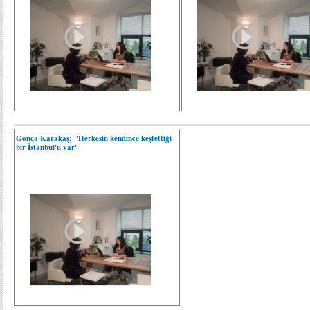
Gonca Karakaş; "Herkesin kendince keşfettiği
bir İstanbul'u var"