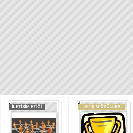
İLETİŞİM ETİĞİ
İLETİŞİM ÖDÜLLERİ