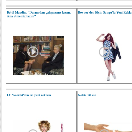
Betûl Mardin; "Durmadan çalışmamız lazım,
Boyner'den Elçin Sangu'lu Yeni Rekl
ikna etmemiz lazım"
LC Waikiki'den iki yeni reklam
Nokia zil sesi