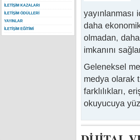
İLETİŞİM KAZALARI
yayınlanması i
İLETİŞİM ÖDÜLLERİ
YAYINLAR
daha ekonomik 
İLETİŞİM EĞİTİMİ
olmadan, daha 
imkanını sağlar
Geleneksel med
medya olarak t
farklılıkları, eri
okuyucuya yüzde
DİJİTAL 