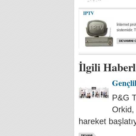
IPTV
İnternet pr
sistemidir. 
DEVAMINI 
İlgili Haber
Gençli
P&G Tü
Orkid,
hareket başlatıy
DEVAMI