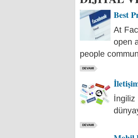
Best P
At Fac
open a
people communi
DEVAMI
İletişi
İngili
dünyay
DEVAMI
Mobil 