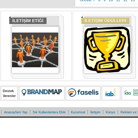
Önceki
7
8
9
10
11
12
13
İLETİŞİM ETİĞİ
İLETİŞİM ÖDÜLLERİ
Destek
Verenler
Anasayfam Yap
Sık Kullanılanlara Ekle
Kurumsal
İletişim
Künye
Reklam ve 