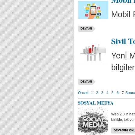
Mobil 
DEVAMI
Sivil 
Yeni M
bilgile
DEVAMI
Önceki
1
2
3
4
5
6
7
Sonra
SOSYAL MEDYA
Web 2.0'ın hat
birlikte, tek yö
DEVAMINI OKU