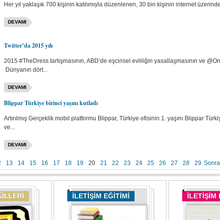
Her yıl yaklaşık 700 kişinin katılımıyla düzenlenen, 30 bin kişinin internet üzerind
DEVAMI
Twitter’da 2015 yılı
2015 #TheDress tartışmasının, ABD’de eşcinsel evliliğin yasallaşmasının ve @On
Dünyanın dört...
DEVAMI
Blippar Türkiye birinci yaşını kutladı
Artırılmış Gerçeklik mobil platformu Blippar, Türkiye ofisinin 1. yaşını Blippar T
ve...
DEVAMI
2
13
14
15
16
17
18
19
20
21
22
23
24
25
26
27
28
29
Sonra
DÜLLERİ
İLETİŞİM EĞİTİMİ
İLETİŞİM