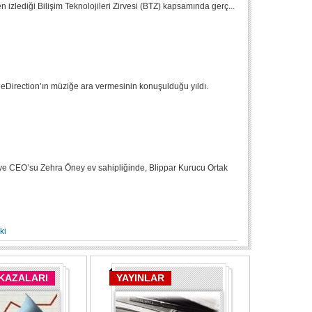
en izlediği Bilişim Teknolojileri Zirvesi (BTZ) kapsamında gerç...
eDirection’ın müziğe ara vermesinin konuşulduğu yıldı.
ürkiye CEO’su Zehra Öney ev sahipliğinde, Blippar Kurucu Ortak
ki
 KAZALARI
YAYINLAR