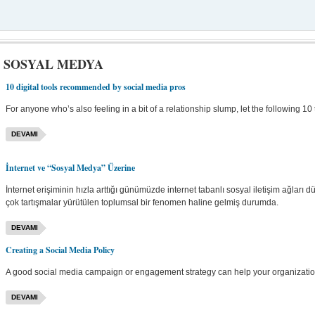
E SOSYAL MEDYA
10 digital tools recommended by social media pros
For anyone who’s also feeling in a bit of a relationship slump, let the following 10
DEVAMI
İnternet ve “Sosyal Medya” Üzerine
İnternet erişiminin hızla arttığı günümüzde internet tabanlı sosyal iletişim ağlar
çok tartışmalar yürütülen toplumsal bir fenomen haline gelmiş durumda.
DEVAMI
Creating a Social Media Policy
A good social media campaign or engagement strategy can help your organization f
DEVAMI