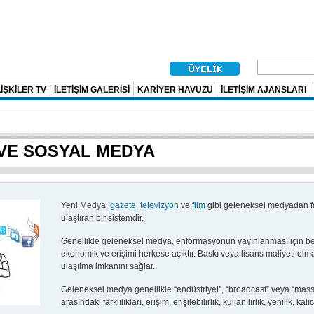
İŞKİLER TV
İLETİŞİM GALERİSİ
KARİYER HAVUZU
İLETİŞİM AJANSLARI
 VE SOSYAL MEDYA
Yeni Medya,
gazete
,
televizyon
ve
film
gibi geleneksel medyadan farkl
ulaştıran bir sistemdir.
Genellikle geleneksel medya, enformasyonun yayınlanması için bel
ekonomik ve erişimi herkese açıktır. Baskı veya lisans maliyeti ol
ulaşılma imkanını sağlar.
Geleneksel medya genellikle “endüstriyel”, “broadcast” veya “mas
arasındaki farklılıkları, erişim, erişilebilirlik, kullanılırlık, yenilik,