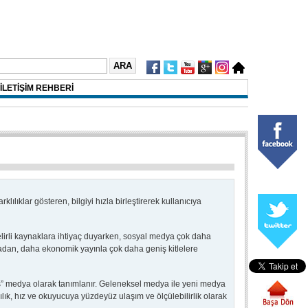
İLETİŞİM REHBERİ
ılıklar gösteren, bilgiyi hızla birleştirerek kullanıcıya
irli kaynaklara ihtiyaç duyarken, sosyal medya çok daha
madan, daha ekonomik yayınla çok daha geniş kitlelere
s” medya olarak tanımlanır. Geleneksel medya ile yeni medya
 kalıcılık, hız ve okuyucuya yüzdeyüz ulaşım ve ölçülebilirlik olarak