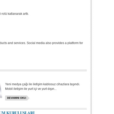
rolü katlanarak arttı.
ucts and services. Social media also provides a platform for
Yeni medya çağı ile iletişim kablosuz cihazlara taşındı.
Mobil iletişim ile yurt içi ve yurt dışın...
DEVAMINI OKU:
LUM KURULUŞLARI