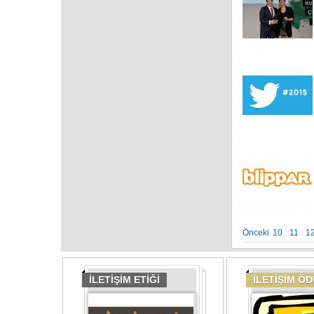
Önceki
10
11
1
İLETİŞİM ETİĞİ
İLETİŞİM Ö