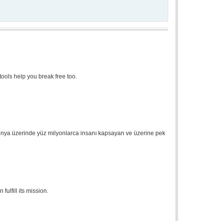
 tools help you break free too.
ı dünya üzerinde yüz milyonlarca insanı kapsayan ve üzerine pek
ulfill its mission.