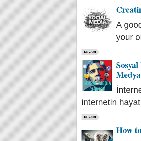
Creati
A good
your or
DEVAMI
Sosyal
Medya
İntern
internetin hayat
DEVAMI
How to