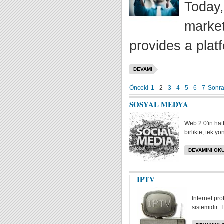
Today,
market
provides a plat
DEVAMI
Önceki
1
2
3
4
5
6
7
Sonra
SOSYAL MEDYA
Web 2.0'ın hat
birlikte, tek yö
DEVAMINI OKU
IPTV
İnternet pr
sistemidir. 