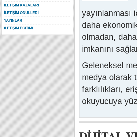
İLETİŞİM KAZALARI
yayınlanması i
İLETİŞİM ÖDÜLLERİ
YAYINLAR
daha ekonomik 
İLETİŞİM EĞİTİMİ
olmadan, daha 
imkanını sağlar
Geleneksel med
medya olarak t
farklılıkları, eri
okuyucuya yüzde
DİJİTAL 