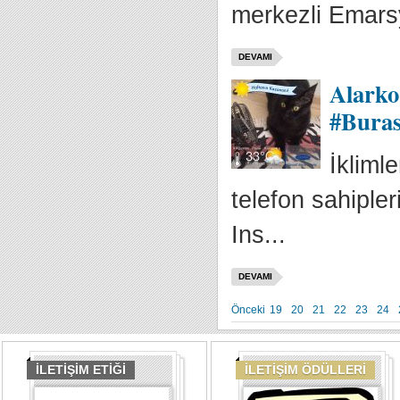
merkezli Emarsy
DEVAMI
Alarko
#Buras
İkliml
telefon sahipler
Ins...
DEVAMI
Önceki
19
20
21
22
23
24
İLETİŞİM ETİĞİ
İLETİŞİM ÖDÜLLERİ