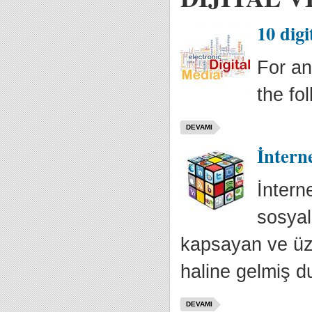
10 dig
For an
the fo
DEVAMI
İntern
İntern
sosyal
kapsayan ve üze
haline gelmiş 
DEVAMI