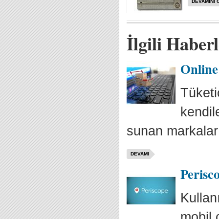
DEVAMINI 
İlgili Haber
Online 
Tüketi
kendil
sunan markaları 
DEVAMI
Perisc
Kullan
mobil 