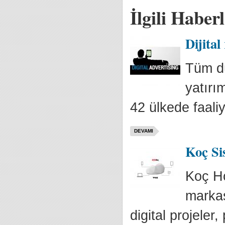
İlgili Haber
Dijital
Tüm dü
yatırı
42 ülkede faaliy
DEVAMI
Koç Sis
Koç Ho
markas
digital projeler,