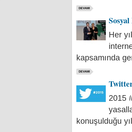
DEVAMI
Sosyal
Her yı
intern
kapsamında ger
DEVAMI
Twitter
2015 #
yasall
konuşulduğu yıl