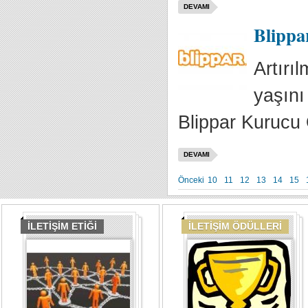
DEVAMI
Blippar
Artırı
yaşını
Blippar Kurucu 
DEVAMI
Önceki
10
11
12
13
14
15
İLETİŞİM ETİĞİ
İLETİŞİM ÖDÜLLERİ