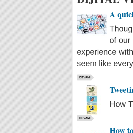
A quic
Though
of our
experience wit
seem like every
DEVAMI
Tweeti
How Th
DEVAMI
How to