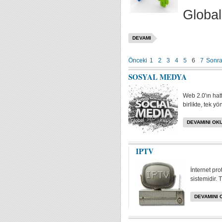
Global
DEVAMI
Önceki
1
2
3
4
5
6
7
Sonra
SOSYAL MEDYA
Web 2.0'ın hat
birlikte, tek yö
DEVAMINI OKU
IPTV
İnternet pr
sistemidir. 
DEVAMINI 