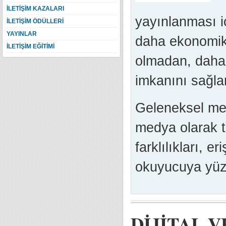
İLETİŞİM KAZALARI
yayınlanması i
İLETİŞİM ÖDÜLLERİ
YAYINLAR
daha ekonomik 
İLETİŞİM EĞİTİMİ
olmadan, daha 
imkanını sağlar
Geleneksel med
medya olarak t
farklılıkları, eri
okuyucuya yüzde
DİJİTAL 