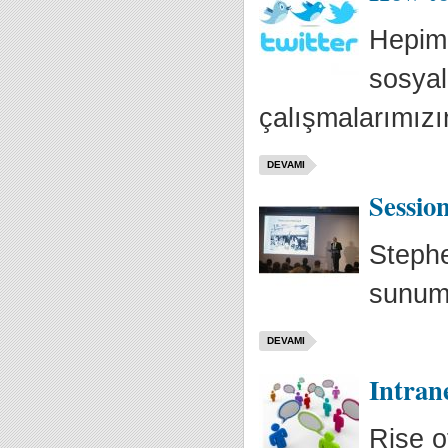
Hepimi
sosyal
çalışmalarımızı
DEVAMI
Sessio
Stephe
sunumu
DEVAMI
Intrane
Rise o