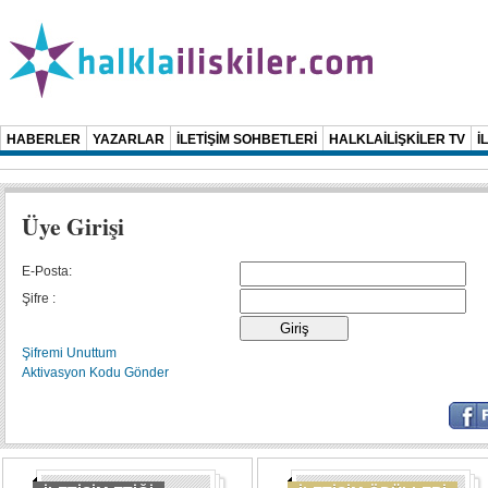
HABERLER
YAZARLAR
İLETİŞİM SOHBETLERİ
HALKLAİLİŞKİLER TV
İ
Üye Girişi
E-Posta:
Şifre :
Şifremi Unuttum
Aktivasyon Kodu Gönder