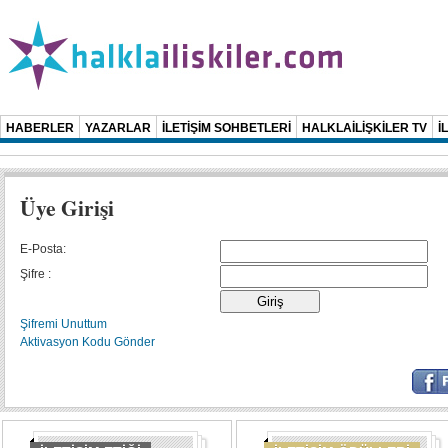
HABERLER
YAZARLAR
İLETİŞİM SOHBETLERİ
HALKLAİLİŞKİLER TV
İ
Üye Girişi
E-Posta:
Şifre :
Şifremi Unuttum
Aktivasyon Kodu Gönder