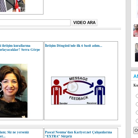
 iletişim kurallarına
İletişim Döngüsü'nde ilk 6 basit adım...
azırlayacaklar? Serra Görpe
A
Ku
lam; Siz ne yerseniz
Pascal Nouma’dan Kariyer.net Çalışanlarına
r...
“EXTRA” Sürpriz