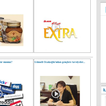
ır mısınız?
Günseli Ocakoğlu'ndan gençlere tavsiyeler...
İ