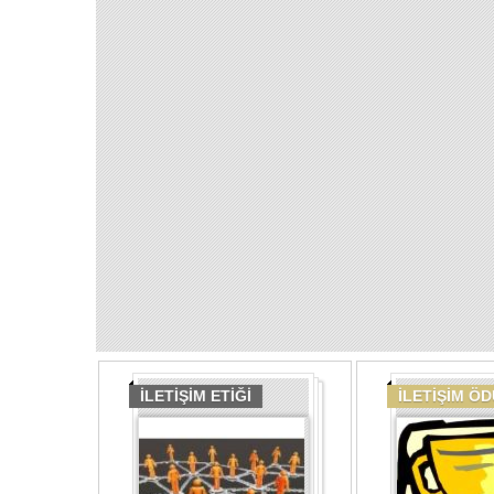
İLETİŞİM ETİĞİ
İLETİŞİM Ö