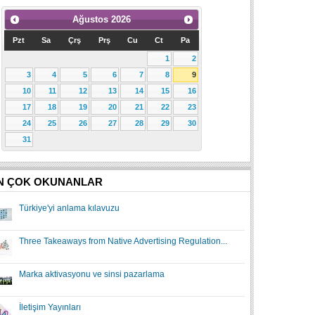
Ağustos
2026
Pzt
Sa
Çrş
Prş
Cu
Ct
Pa
1
2
3
4
5
6
7
8
9
10
11
12
13
14
15
16
17
18
19
20
21
22
23
24
25
26
27
28
29
30
31
N ÇOK OKUNANLAR
Türkiye'yi anlama kılavuzu
Three Takeaways from Native Advertising Regulation...
Marka aktivasyonu ve sinsi pazarlama
İletişim Yayınları