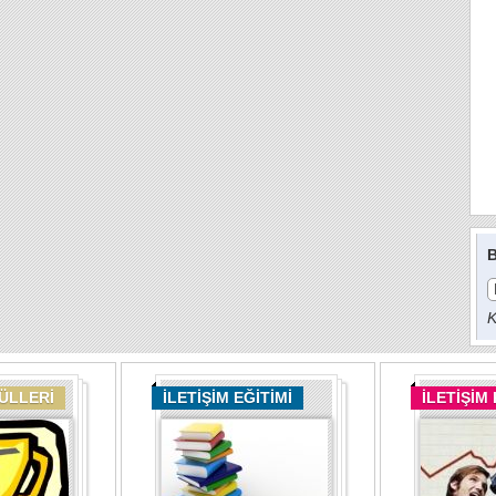
B
K
DÜLLERİ
İLETİŞİM EĞİTİMİ
İLETİŞİM