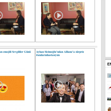
n emojili Sevgililer Günü
Ayhan Sicimoğlu’ndan Allianz’a sürpriz
#anılarınhastasıyım
E