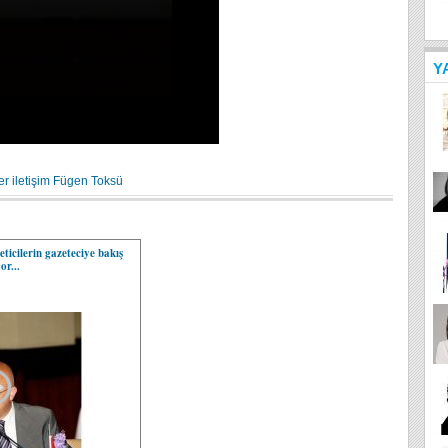
Y
er
iletişim
Fügen Toksü
icilerin gazeteciye bakış
or...