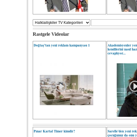
Rastgele Videolar
Doğtaş’tan yeni reklam kampanyası 1
Akademisyenler yeni
kendilerini nasıl h
cevaplıyor...
Pınar Kartal Timer kimdir?
Sarelle'den yeni rek
çocuğunuz da onu ye