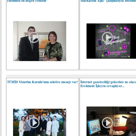
yürümesi en doğru yöntem"
Markafoni Aşkı” çalışmasıyla İbrahi
TÜHİD Yönetim Kurulu'nun sektöre mesajı var!
İnternet gazeteciliği gelecekte ne ola
Ercüment İşleyen cevaplıyor...