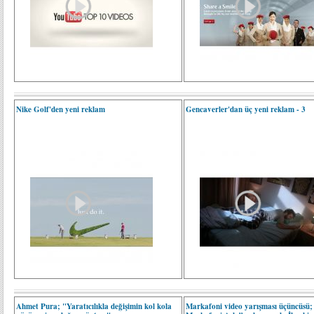
Nike Golf'den yeni reklam
Gencaverler'dan üç yeni reklam - 3
Ahmet Pura; "Yaratıcılıkla değişimin kol kola
Markafoni video yarışması üçüncüsü;