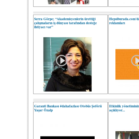
Serra Görpe; “Akademisyenlerin ürettiği
Hepsiburada.com'da
çalışmaların iş dünyası tarafından desteğe
reklamları
ihtiyacı var”
Garanti Bankası #dahafazlası Otobüs Şoförü
Etkinlik yönetiminin
Yaşar Özalp
açıklıyor...