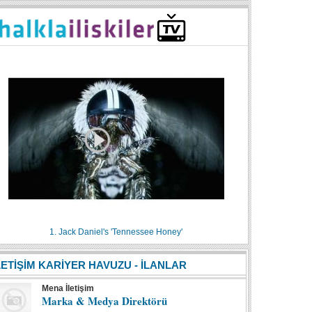
1. Jack Daniel's 'Tennessee Honey'
LETİŞİM KARİYER HAVUZU - İLANLAR
Mena İletişim
Marka & Medya Direktörü