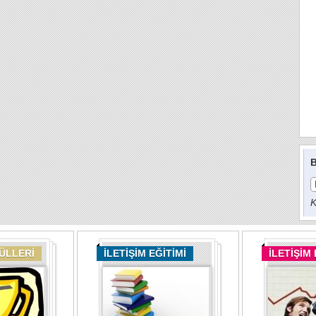
B
K
DÜLLERİ
İLETİŞİM EĞİTİMİ
İLETİŞİM