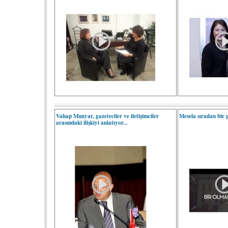
Vahap Munyar, gazeteciler ve iletişimciler
Mesela sıradan bir 
arasındaki ilişkiyi anlatıyor...