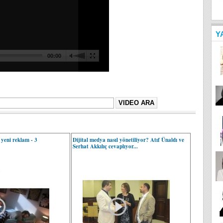
Y
yeni reklam - 3
Dijital medya nasıl yönetiliyor? Atıf Ünaldı ve
Serhat Akkılıç cevaplıyor...