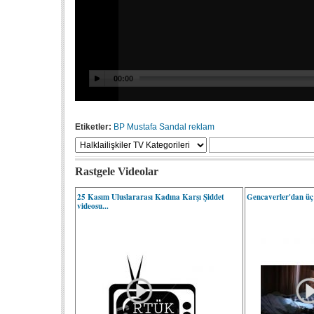
Etiketler:
BP
Mustafa Sandal
reklam
Rastgele Videolar
25 Kasım Uluslararası Kadına Karşı Şiddet
Gencaverler'dan üç 
videosu...