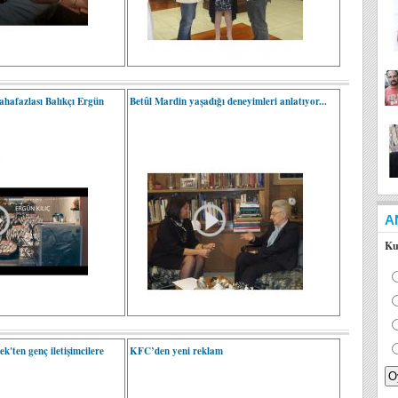
ahafazlası Balıkçı Ergün
Betûl Mardin yaşadığı deneyimleri anlatıyor...
A
Ku
'ten genç iletişimcilere
KFC’den yeni reklam