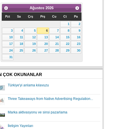
Ağustos
2026
Pzt
Sa
Çrş
Prş
Cu
Ct
Pa
1
2
3
4
5
6
7
8
9
10
11
12
13
14
15
16
17
18
19
20
21
22
23
24
25
26
27
28
29
30
31
N ÇOK OKUNANLAR
Türkiye'yi anlama kılavuzu
Three Takeaways from Native Advertising Regulation...
Marka aktivasyonu ve sinsi pazarlama
İletişim Yayınları