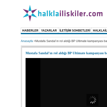
HABERLER
YAZARLAR
İLETİŞİM SOHBETLERİ
HALKLAİL
Anasayfa
>
Mustafa Sandal’ın rol aldığı BP Ultimate kampanyası ba
Mustafa Sandal’ın rol aldığı BP Ultimate kampanyası b