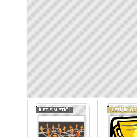
İLETİŞİM ETİĞİ
İLETİŞİM Ö