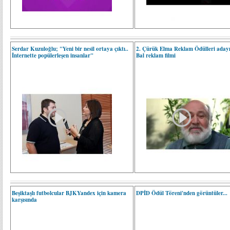
Serdar Kuzuloğlu; "Yeni bir nesil ortaya çıktı..
2. Çürük Elma Reklam Ödülleri adayı
İnternette popülerleşen insanlar"
Bal reklam filmi
Beşiktaşlı futbolcular BJKYandex için kamera
DPİD Ödül Töreni'nden görüntüler...
karşısında