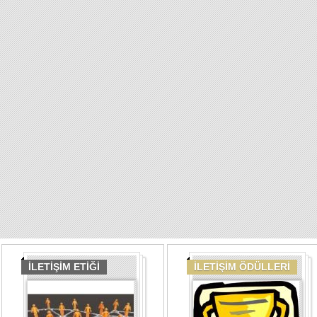
İLETİŞİM ETİĞİ
İLETİŞİM ÖDÜLLERİ