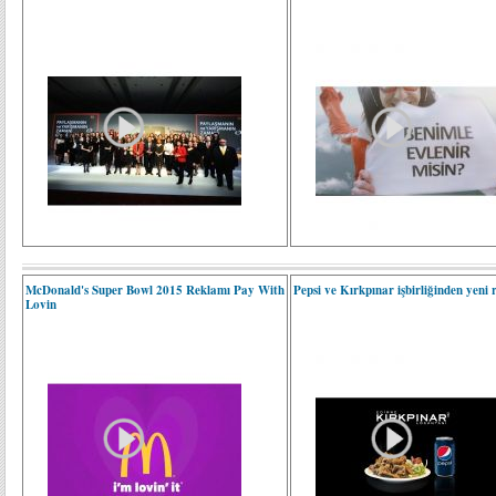
McDonald's Super Bowl 2015 Reklamı Pay With
Pepsi ve Kırkpınar işbirliğinden yeni 
Lovin