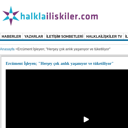
HABERLER
YAZARLAR
İLETİŞİM SOHBETLERİ
HALKLAİLİŞKİLER TV
İ
Anasayfa
>
Ercüment İşleyen; "Herşey çok anlık yaşanıyor ve tüketiliyor"
Ercüment İşleyen; "Herşey çok anlık yaşanıyor ve tüketiliyor"