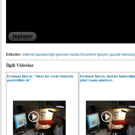
Etiketler:
internet gazeteciliği
gelecek
marka
Ercüment İşleyen
gazete
teknoloj
İlgili Videolar
Ercüment İşleyen; "Sürat her yerde felakettir,
Ercüment İşleyen, internet haberciliği
gazetecilikte de"
güzel yanını anlatıyor...