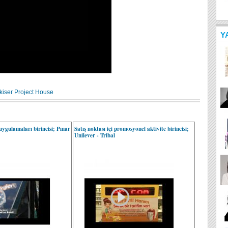
Y
kiser
Project House
ygulamaları birincisi; Pınar
Satış noktası içi promosyonel aktivite birincisi;
Unilever - Tribal