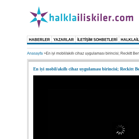
HABERLER
YAZARLAR
İLETİŞİM SOHBETLERİ
HALKLAİL
Anasayfa
>
En iyi mobil/akıllı cihaz uygulaması birincisi; Reckitt B
En iyi mobil/akıllı cihaz uygulaması birincisi; Reckitt B