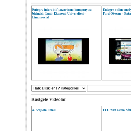
Entegre interaktif pazarlama kampanyası
Entegre online medy
birincisi; İzmir Ekonomi Üniversitesi -
Ford Otosan - Onta
Limonsocial
Rastgele Videolar
4. Sequoia 'Snail'
FLO’dan okula dönü