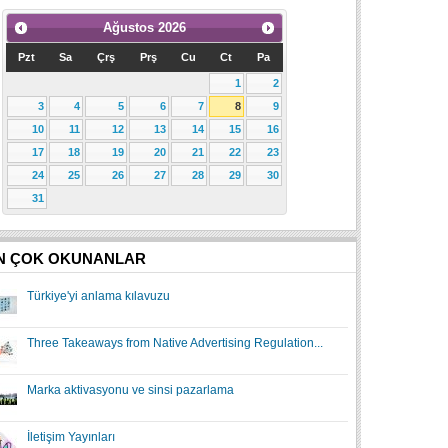
Ağustos
2026
Pzt
Sa
Çrş
Prş
Cu
Ct
Pa
1
2
3
4
5
6
7
8
9
10
11
12
13
14
15
16
17
18
19
20
21
22
23
24
25
26
27
28
29
30
31
N ÇOK OKUNANLAR
Türkiye'yi anlama kılavuzu
Three Takeaways from Native Advertising Regulation...
Marka aktivasyonu ve sinsi pazarlama
İletişim Yayınları