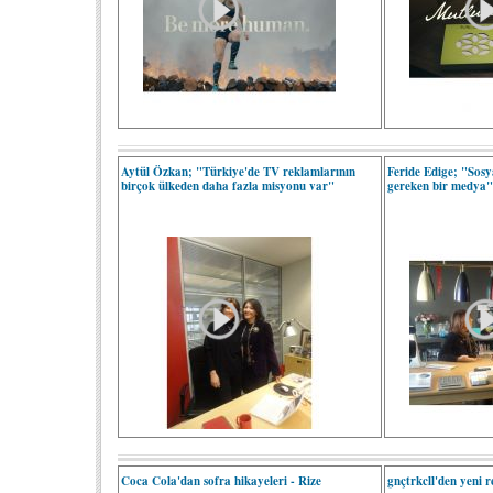
Aytül Özkan; "Türkiye'de TV reklamlarının
Feride Edige; "Sosy
birçok ülkeden daha fazla misyonu var"
gereken bir medya
Coca Cola'dan sofra hikayeleri - Rize
gnçtrkcll'den yeni 