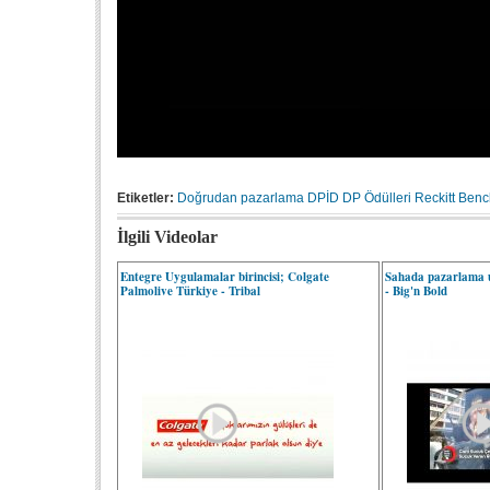
Etiketler:
Doğrudan pazarlama
DPİD
DP Ödülleri
Reckitt Benc
İlgili Videolar
Entegre Uygulamalar birincisi; Colgate
Sahada pazarlama u
Palmolive Türkiye - Tribal
- Big'n Bold