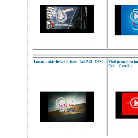
Lansman aktiviteleri birincisi; Red Bull - DSM
Viral pazarlama faal
Cola - C-section