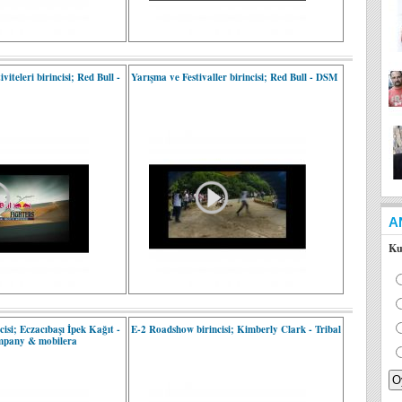
iteleri birincisi; Red Bull -
Yarışma ve Festivaller birincisi; Red Bull - DSM
A
Ku
isi; Eczacıbaşı İpek Kağıt -
E-2 Roadshow birincisi; Kimberly Clark - Tribal
ompany & mobilera