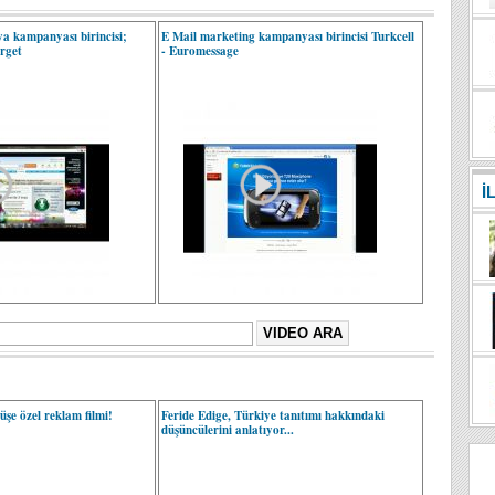
a kampanyası birincisi;
E Mail marketing kampanyası birincisi Turkcell
rget
- Euromessage
İ
şe özel reklam filmi!
Feride Edige, Türkiye tanıtımı hakkındaki
düşüncülerini anlatıyor...