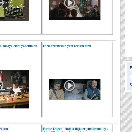
al medya ciddi yönetilmesi
Ford Trucks'dan yeni reklam filmi
"
B
K
reklam
Feride Edige; "Halkla ilişkiler yurtdışında çok