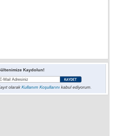
ültenimize Kaydolun!
ayıt olarak
Kullanım Koşullarını
kabul ediyorum.